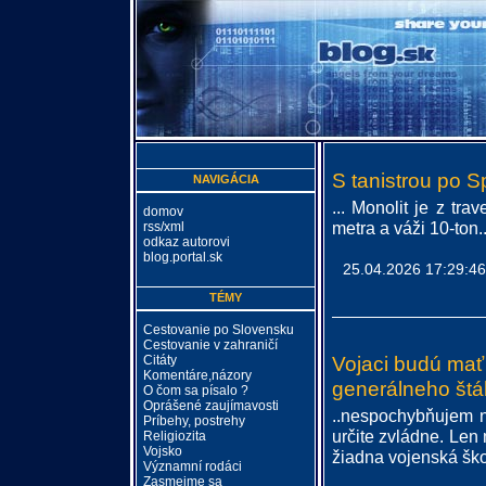
S tanistrou po 
NAVIGÁCIA
... Monolit je z t
domov
metra a váži 10-ton..
rss/xml
odkaz autorovi
blog.portal.sk
25.04.2026 17:29:46
TÉMY
Cestovanie po Slovensku
Cestovanie v zahraničí
Citáty
Vojaci budú mať
Komentáre,názory
generálneho štá
O čom sa písalo ?
Oprášené zaujímavosti
..nespochybňujem n
Príbehy, postrehy
určite zvládne. Len 
Religiozita
Vojsko
žiadna vojenská škol
Významní rodáci
Zasmejme sa