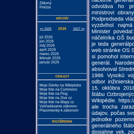
náčelník generá
Zákony
odvoláva ho pre
Poézia
ministrovi obran
Podpredseda vlády
ARCHÍV
vyzdvihol najmä
2026
«« 2025
2027 »»
Minister povedal
náčelníka GŠ bu
júl 2026
jún 2026
je teda generálpo
máj 2026
web stránke OS S
april 2026
marec 2026
si pomohol intern
február 2026
generál. Narode
január 2026
absolvoval Stred
1986 Vysokú voj
ODKAZY
odbor inžiniersk
Moje články na Wikipédia
15. októbra 201
Moje foto na Commons
štábu Ozbrojených
Moje foto na Flog
Moje foto na Zive cz
Wikipédie. https:
Moje foto na Mapy cz
ale trocha zara
Vyhľadávanie zákonov
Pripomienky k zákonom
údajov, počas svo
jednotke pozemn
ROZŠÍRENIA
generálneho štáb
dosiahne vek, zo