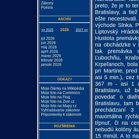
Zákony
preto, že je to t
Poézia
Bratislavy, a ti
ešte necestovali.
ARCHÍV
východe Slnka. P
2026
«« 2025
2027 »»
Liptovský Hrádo
Hustota premávky
júl 2026
jún 2026
na obchádzke v Iv
máj 2026
tak premávka 
april 2026
marec 2026
Ľubochňu, Kraľo
február 2026
Krpeľanoch, bola
január 2026
pri Martine, pre
asi 5 min.), cez 
ODKAZY
367 m - asi 1 a
Moje články na Wikipédia
Bratislavu, už 
Moje foto na Commons
povedať o diaľ
Moje foto na Flog
Moje foto na Zive cz
Bratislavu, tam b
Moje foto na Mapy cz
prechádzaní 3 t
Vyhľadávanie zákonov
Pripomienky k zákonom
maximálna rých
tŕpnuť, či na ce
ROZŠÍRENIA
nebudú kolóny áut
15 minút. A to na