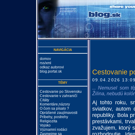
NAVIGÁCIA
domov
rss/xml
odkaz autorovi
Cestovanie p
blog.portal.sk
09.04.2026 13:0
TÉMY
... Nemusel som tŕ
Cestovanie po Slovensku
Žilina, nebudú kolóny
Cestovanie v zahraničí
Citáty
Aj tohto roku, 
Komentáre,názory
sviatkov, autom 
O čom sa písalo ?
Oprášené zaujímavosti
republiky. Bola p
Príbehy, postrehy
prestávkami, trva
Religiozita
Vojsko
zvažujem, ktorý 
Významní rodáci
rozhodnutie. Ide
Zasmejme sa