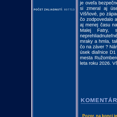
je oveľa bezpečn
si zmeral aj ús
POČET ZHLIADNUTÍ:
807713
Višňové, po zápa
čo zodpovedalo as
aj menej času na
Malej Fatry, 
neprehliadnuteľné
mraky a hmla, tak
čo na záver ? Ná
úsek diaľnice D1
mesta Ružomberok
leta roku 2026. V
KOMENTÁ
Pozor, na konci j