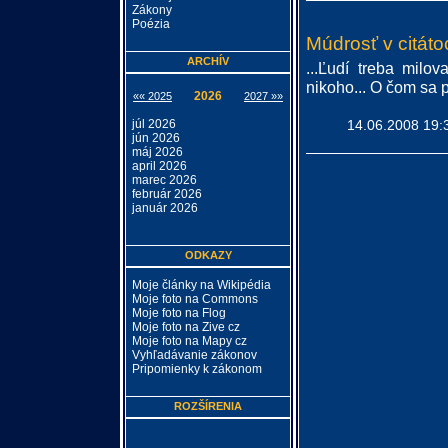
Zákony
Poézia
Múdrosť v citáto
ARCHÍV
...Ľudí treba milo
nikoho... O čom sa p
2026
«« 2025
2027 »»
júl 2026
14.06.2008 19:
jún 2026
máj 2026
april 2026
marec 2026
február 2026
január 2026
ODKAZY
Moje články na Wikipédia
Moje foto na Commons
Moje foto na Flog
Moje foto na Zive cz
Moje foto na Mapy cz
Vyhľadávanie zákonov
Pripomienky k zákonom
ROZŠÍRENIA