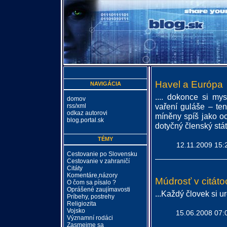
Havel a Európa
NAVIGÁCIA
.... dokonce si my
domov
vaření guláše – te
rss/xml
odkaz autorovi
míněny spíš jako o
blog.portal.sk
dotyčný členský stát 
TÉMY
12.11.2009 15:
Cestovanie po Slovensku
Cestovanie v zahraničí
Citáty
Komentáre,názory
Múdrosť v citátoc
O čom sa písalo ?
Oprášené zaujímavosti
...Každý človek si u
Príbehy, postrehy
Religiozita
Vojsko
15.06.2008 07:
Významní rodáci
Zasmejme sa