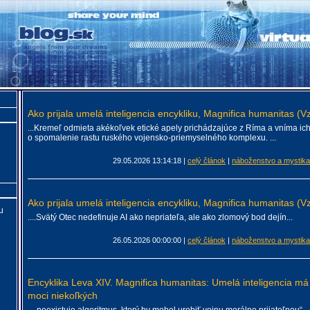
Ako prijala umelá inteligencia encykliku, Magnifica humanitas (V
...Kremeľ odmieta akékoľvek etické apely prichádzajúce z Ríma a vníma i
o spomalenie rastu ruského vojensko-priemyselného komplexu. ...
29.05.2026 13:14:18
|
celý článok
|
náboženstvo a mystika
Ako prijala umelá inteligencia encykliku, Magnifica humanitas (V
u
....Svätý Otec nedefinuje AI ako nepriateľa, ale ako zlomový bod dejín...
26.05.2026 00:00:00
|
celý článok
|
náboženstvo a mystika
Encyklika Leva XIV. Magnifica humanitas: Umelá inteligencia má s
moci niekoľkých