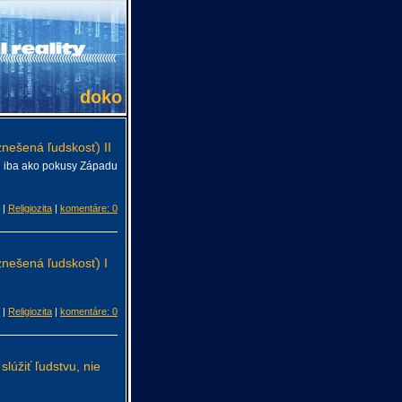
doko
znešená ľudskosť) II
ch iba ako pokusy Západu
|
Religiozita
|
komentáre: 0
znešená ľudskosť) I
|
Religiozita
|
komentáre: 0
lúžiť ľudstvu, nie