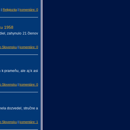
|
Religiozita
|
komentáre: 0
oku 1958
adiel, zahynulo 21 členov
o Slovensku
|
komentáre: 0
n k prameňu, ale aj k asi
o Slovensku
|
komentáre: 0
nela dozvedel, stručne a
o Slovensku
|
komentáre: 1