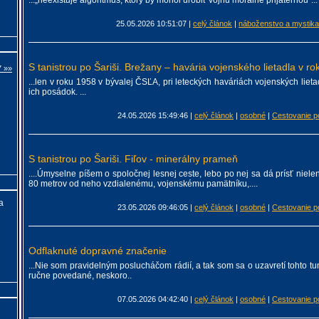
...„neexistuje algoritmus, ktorý by mohol urobiť vojnu morálne prijateľnou“...
25.05.2026 10:51:07
|
celý článok
|
náboženstvo a mystika
S tanistrou po Šariši. Brežany – havária vojenského lietadla v r
7 »»
...len v roku 1958 v bývalej ČSĽA, pri leteckých haváriách vojenských liet
ich posádok. ...
24.05.2026 15:49:46
|
celý článok
|
osobné
|
Cestovanie p
S tanistrou po Šariši. Fiľov - minerálny prameň
....Úmyselne píšem o spoločnej lesnej ceste, lebo po nej sa dá prísť niele
80 metrov od neho vzdialenému, vojenskému pamätníku,....
a
23.05.2026 09:46:05
|
celý článok
|
osobné
|
Cestovanie p
Odflaknuté dopravné značenie
...Nie som pravidelným poslucháčom rádií, a tak som sa o uzavretí tohto tu
ručne povedané, neskoro..
07.05.2026 04:42:40
|
celý článok
|
osobné
|
Cestovanie p