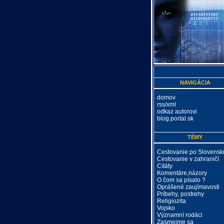
NAVIGÁCIA
domov
rss/xml
odkaz autorovi
blog.portal.sk
TÉMY
Cestovanie po Slovensk
Cestovanie v zahraničí
Citáty
Komentáre,názory
O čom sa písalo ?
Oprášené zaujímavosti
Príbehy, postrehy
Religiozita
Vojsko
Významní rodáci
Zasmejme sa