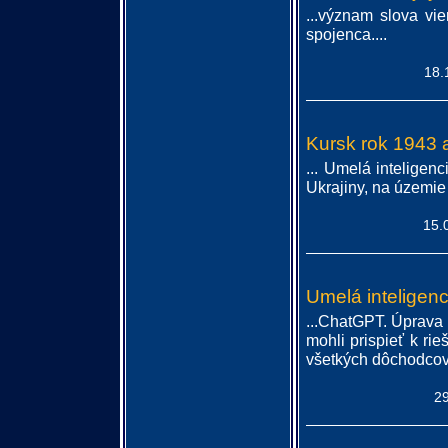
...význam slova vi
spojenca....
18.
Kursk rok 1943 
... Umelá inteligenc
Ukrajiny, na územie
15.
Umelá inteligenc
...ChatGPT. Úprava
mohli prispieť k ri
všetkých dôchodcov.
29