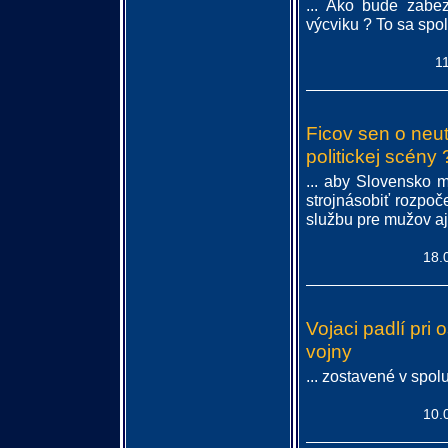
... Ako bude zabe
výcviku ? To sa spolu
1
Ficov sen o neu
politickej scény 
... aby Slovensko 
strojnásobiť rozpoč
službu pre mužov aj 
18.
Vojaci padlí pri
vojny
... zostavené v spolu
10.