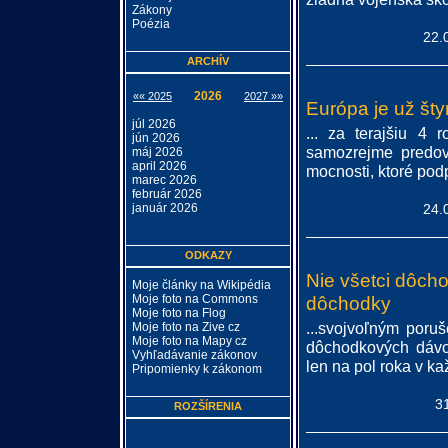
Zákony
Poézia
22.
ARCHÍV
2026
«« 2025
2027 »»
Európa je už šty
júl 2026
... za terajšiu 4 
jún 2026
samozrejme predov
máj 2026
april 2026
mocnosti, ktoré po
marec 2026
február 2026
január 2026
24.
ODKAZY
Nie všetci dôch
Moje články na Wikipédia
Moje foto na Commons
dôchodky
Moje foto na Flog
...svojvoľným poruš
Moje foto na Zive cz
Moje foto na Mapy cz
dôchodkových dávok
Vyhľadávanie zákonov
len na pol roka v k
Pripomienky k zákonom
3
ROZŠÍRENIA