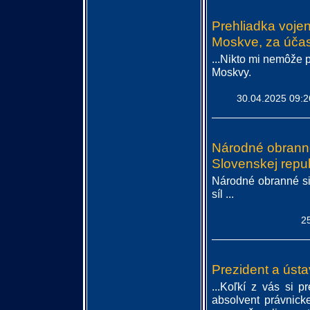
Prehliadka vojen
Moskve, za účas
...Nikto mi nemôže
Moskvy.
30.04.2025 09:2
Národné obranné
Slovenskej repu
Národné obranné si
síl ...
2
Prezident a úst
...Koľkí z vás si p
absolvent právnicke