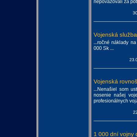
nepovažovali za pot
30
Vojenská služba
...ročné náklady n
000 Sk ...
23.
Vojenská rovnoš
...Nenašiel som us
nosenie našej voj
profesionálnych voja
2
1 000 dní vojny