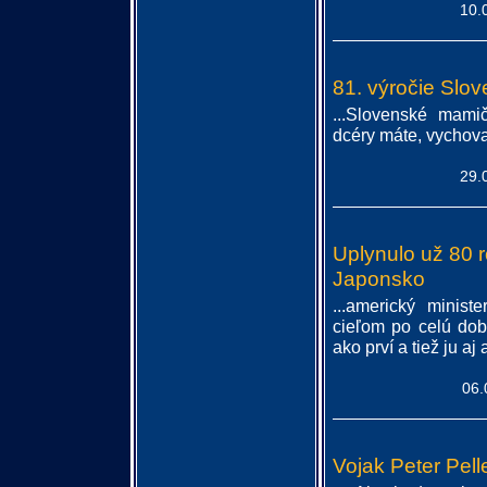
10.
81. výročie Slo
...Slovenské mam
dcéry máte, vychovali
29.
Uplynulo už 80
Japonsko
...americký minis
cieľom po celú dob
ako prví a tiež ju aj 
06.
Vojak Peter Pell