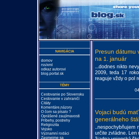
Presun dátumu v
NAVIGÁCIA
na 1. január
domov
rss/xml
...dodnes nikto nev
odkaz autorovi
2009, teda 17 rokov
blog.portal.sk
reaguje vždy o pol r
TÉMY
04
Cestovanie po Slovensku
Cestovanie v zahraničí
Citáty
Komentáre,názory
Vojaci budú mať
O čom sa písalo ?
Oprášené zaujímavosti
generálneho štá
Príbehy, postrehy
Religiozita
..nespochybňujem n
Vojsko
určite zvládne. Len 
Významní rodáci
Zasmejme sa
žiadna vojenská škol