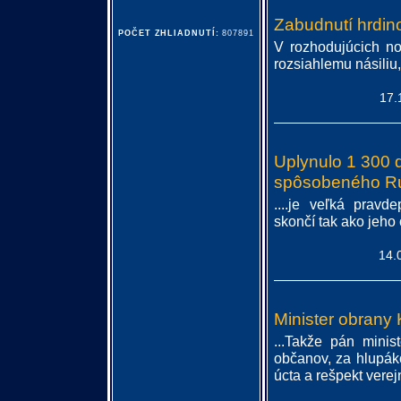
Zabudnutí hrdi
POČET ZHLIADNUTÍ:
807891
V rozhodujúcich no
rozsiahlemu násiliu
17.
Uplynulo 1 300 d
spôsobeného R
....je veľká prav
skončí tak ako jeho
14.
Minister obrany 
...Takže pán mini
občanov, za hlupáko
úcta a rešpekt verejno