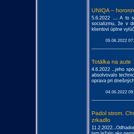
UNIQA – hororov
5.6.2022 .... A to
socializmu, že v d
klientovi úplne vylú
05.06.2022 07
Totálka na aute
4.6.2022 ...jeho spo
absolvovalo techni
oprava pri dnešných 
04.06.2022 09
Padol strom. Chv
zrkadlo
11.2.2022...Odhado
tam ležalo ako nemý 