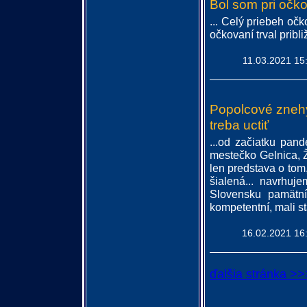
Bol som pri očk
... Celý priebeh oč
očkovaní trval pribli
11.03.2021 15
Popolcové znehy
treba uctiť
...od začiatku pan
mestečko Gelnica, 
len predstava o to
šialená... navrhu
Slovensku pamätní
kompetentní, mali st
16.02.2021 16
ďalšia stránka >>