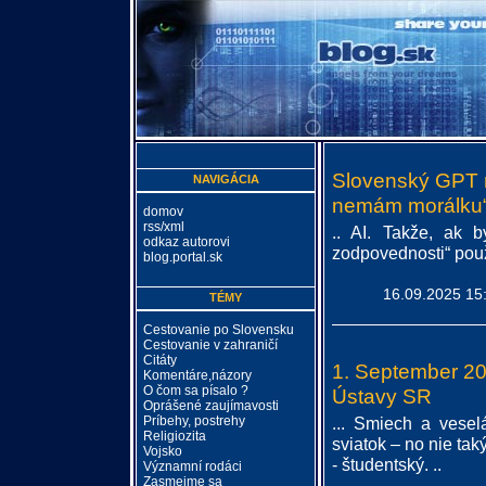
Slovenský GPT n
NAVIGÁCIA
nemám morálku
domov
rss/xml
.. AI. Takže, ak 
odkaz autorovi
zodpovednosti“ pou
blog.portal.sk
16.09.2025 15
TÉMY
Cestovanie po Slovensku
Cestovanie v zahraničí
Citáty
1. September 20
Komentáre,názory
O čom sa písalo ?
Ústavy SR
Oprášené zaujímavosti
Príbehy, postrehy
... Smiech a vesel
Religiozita
sviatok – no nie taký
Vojsko
- študentský. ..
Významní rodáci
Zasmejme sa