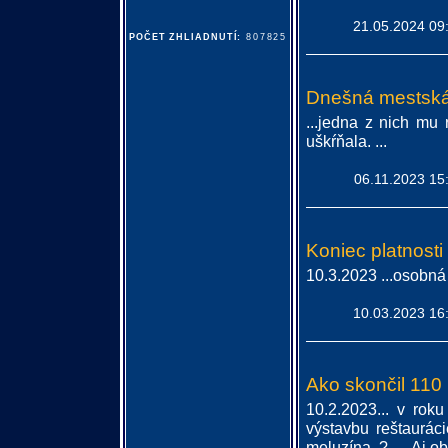
21.05.2024 09
POČET ZHLIADNUTÍ:
807825
Dnešná mestsk
...jedna z nich mu
uškŕňala. ...
06.11.2023 15
Koniec platnost
10.3.2023 ...osobná
10.03.2023 16
Ako skončil 110
10.2.2023... v rok
výstavbu reštauráci
meluzína. ? .... Aj o