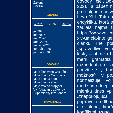
dôvody i cieľ. D
Zákony
2026, a pápež ho
Poézia
promulgácie enc
ARCHÍV
Leva XIII. Tak n
encykliku, ktorá 
2026
«« 2025
2027 »»
zaujala najmä t
júl 2026
https://www.vati
jún 2026
xiv-umela-intelig
máj 2026
april 2026
článku The por
marec 2026
„spravodlivej voj
február 2026
január 2026
lásky – obracia L
mení gramatiku
rozhodnutia o ž
ODKAZY
použitie sily b
Moje články na Wikipédia
možnosť“. V poz
Moje foto na Commons
Moje foto na Flog
normalizuje vo
Moje foto na Zive cz
medzinárodnej p
Moje foto na Mapy cz
Vyhľadávanie zákonov
mienku dnes vplý
Pripomienky k zákonom
„znepokojujúca 
pripravuje o dlho
ROZŠÍRENIA
ako úloha, ktor
konfliktmi. Preto