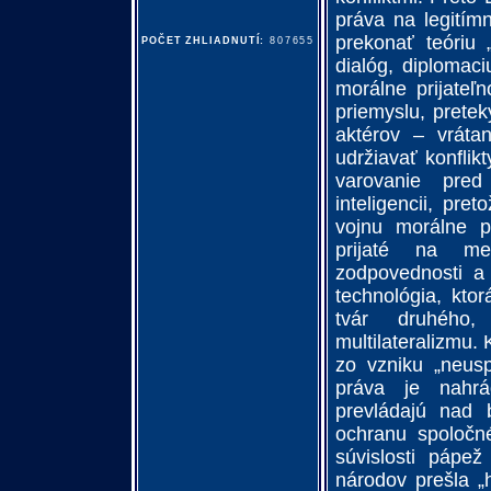
práva na legitím
prekonať teóriu 
POČET ZHLIADNUTÍ:
807655
dialóg, diplomac
morálne prijateľ
priemyslu, pretek
aktérov – vrátan
udržiavať konflik
varovanie pre
inteligencii, pre
vojnu morálne pr
prijaté na me
zodpovednosti a 
technológia, kto
tvár druhého,
multilateralizmu. 
zo vzniku „neusp
práva je nahrá
prevládajú nad b
ochranu spoločn
súvislosti pápež
národov prešla „