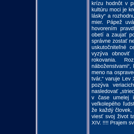
krízu hodnôt v p
kultúru moci je k
lásky“ a rozhodnu
mier. Pápež uvád
hovorením pravdy
obetí a zaujať po
správne zostať ne
uskutočniteľné c
vyzýva obnoviť 
rokovania. R
náboženstvami“, 
meno na ospravedl
tvár,“ varuje Lev
pozýva veriacic
nasledovať „strie
v čase umelej i
veľkolepého ľud
že každý človek, 
viesť svoj život
XIV. !!!! Prajem s