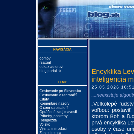
NAVIGÁCIA
domov
rss/xml
odkaz autorovi
Encyklika Lev
blog.portal.sk
inteligencia m
TÉMY
25.05.2026 10:5
Cestovanie po Slovensku
...„neexistuje algori
Cestovanie v zahraničí
Citáty
„Veľkolepé ľudst
Komentáre,názory
O čom sa písalo ?
voľbou: postavi
Oprášené zaujímavosti
ktorom Boh a ľud
Príbehy, postrehy
Religiozita
prvá encyklika Le
Vojsko
osoby v čase ume
Významní rodáci
Zasmejme sa