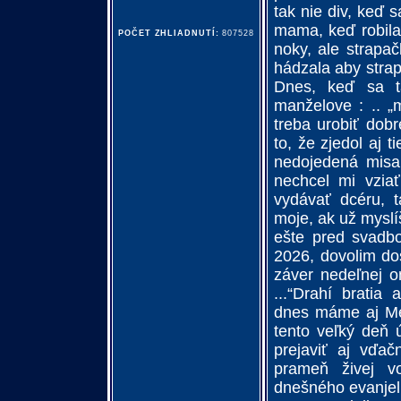
tak nie div, keď 
mama, keď robila
POČET ZHLIADNUTÍ:
807528
noky, ale strapa
hádzala aby strapa
Dnes, keď sa 
manželove : .. „
treba urobiť dobr
to, že zjedol aj 
nedojedená misa
nechcel mi vzia
vydávať dcéru, t
moje, ak už myslíš
ešte pred svadbo
2026, dovolim do
záver nedeľnej o
...“Drahí bratia
dnes máme aj Me
tento veľký deň 
prejaviť aj vďač
prameň živej v
dnešného evanjel