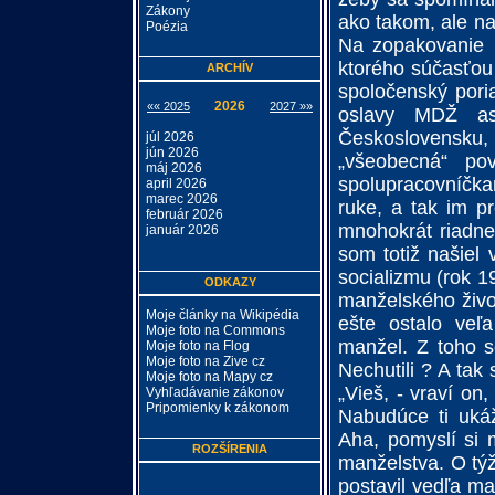
Zákony
ako takom, ale n
Poézia
Na zopakovanie 
ktorého súčasťou 
ARCHÍV
spoločenský pori
2026
«« 2025
2027 »»
oslavy MDŽ asi
Československu, 
júl 2026
jún 2026
„všeobecná“ po
máj 2026
spolupracovníčka
april 2026
marec 2026
ruke, a tak im pr
február 2026
mnohokrát riadne
január 2026
som totiž našiel 
socializmu (rok 1
ODKAZY
manželského život
Moje články na Wikipédia
ešte ostalo veľa
Moje foto na Commons
manžel. Z toho s
Moje foto na Flog
Moje foto na Zive cz
Nechutili ? A tak
Moje foto na Mapy cz
„Vieš, - vraví on
Vyhľadávanie zákonov
Pripomienky k zákonom
Nabudúce ti uká
Aha, pomyslí si 
ROZŠÍRENIA
manželstva. O týž
postavil vedľa ma