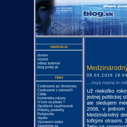
NAVIGÁCIA
domov
rss/xml
odkaz autorovi
Medzinárodný
blog.portal.sk
08.03.2026 18:0
TÉMY
... moja mama to robi
Cestovanie po Slovensku
Cestovanie v zahraničí
Už niekoľko roko
Citáty
jednej politickej 
Komentáre,názory
O čom sa písalo ?
ale sledujem mé
Oprášené zaujímavosti
2008, v jednom z
Príbehy, postrehy
Religiozita
Medzinárodný deň
Vojsko
toľkými otrasmi,
Významní rodáci
Zasmejme sa
žeby sa spomínal