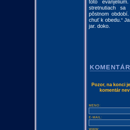
toto evanjeliu
stretnutiach s
pôstnom období.
chuť k obedu.“ J
jar. doko.
KOMENTÁ
Pozor, na konci j
komentár nevlo
MENO:
E-MAIL:
WWW: