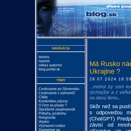
NAVIGÁCIA
domov
rss/xml
Má Rusko náde
odkaz autorovi
blog.portal.sk
Ukrajine ?
28.07.2024 18:5
TÉMY
...mohol by som ko
Cestovanie po Slovensku
rýchlejšie a z veľk
Cestovanie v zahraničí
Citáty
na danú tému..
Komentáre,názory
O čom sa písalo ?
Skôr než sa pust
Oprášené zaujímavosti
s odpoveďou mi 
Príbehy, postrehy
Religiozita
(ChatGPT) Predpo
Vojsko
závisí od mno
Významní rodáci
Zasmejme sa