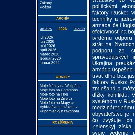
víťazstvo vo v
Zákony
politickými, eko
Poézia
faktory Rusko: 
techniky a jadro
ARCHÍV
armáda čelí logi
2026
«« 2025
2027 »»
efektívnosť na bo
tvrdému odporu
júl 2026
jún 2026
strát na životoc
máj 2026
podporu zo st
april 2026
marec 2026
spravodajských i
február 2026
Ukrajina preukáz
január 2026
armáda úspešne sp
trvať dlho bez ja
ODKAZY
faktory Rusko: P
Moje články na Wikipédia
zmiešaná a môže 
Moje foto na Commons
dĺžky konfliktu. 
Moje foto na Flog
Moje foto na Zive cz
systémom v Rusk
Moje foto na Mapy cz
medzinárodném
Vyhľadávanie zákonov
Pripomienky k zákonom
obyvateľstvo je m
čo zvyšuje ich 
ROZŠÍRENIA
Zelenskyj získa
svoje vedenie p