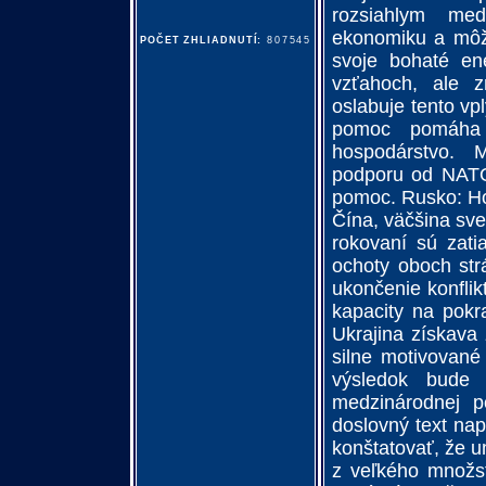
rozsiahlym med
ekonomiku a môžu
POČET ZHLIADNUTÍ:
807545
svoje bohaté en
vzťahoch, ale z
oslabuje tento v
pomoc pomáha 
hospodárstvo. M
podporu od NATO
pomoc. Rusko: Ho
Čína, väčšina sve
rokovaní sú zati
ochoty oboch str
ukončenie konfli
kapacity na pokra
Ukrajina získava
silne motivované 
výsledok bude 
medzinárodnej p
doslovný text na
konštatovať, že u
z veľkého množst