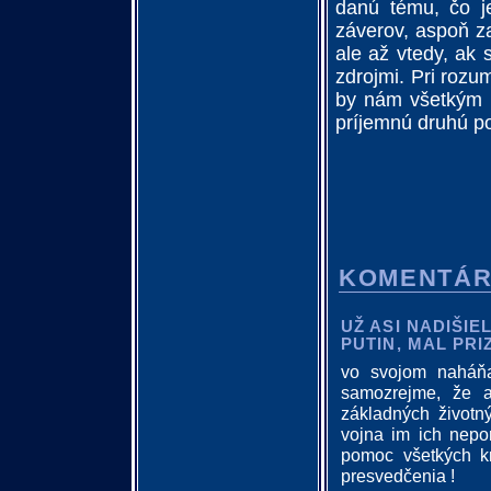
danú tému, čo je
záverov, aspoň za
ale až vtedy, ak 
zdrojmi. Pri rozu
by nám všetkým 
príjemnú druhú po
KOMENTÁ
UŽ ASI NADIŠIE
PUTIN, MAL PR
vo svojom naháňa
samozrejme, že a
základných životn
vojna im ich nepo
pomoc všetkých kr
presvedčenia !