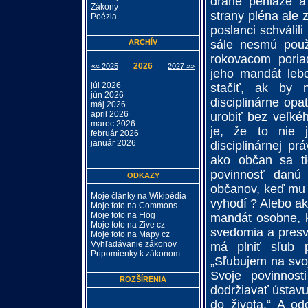
drahé peniaze a
Zákony
strany pléna ale 
Poézia
poslanci schválil
ARCHÍV
sále nesmú použí
rokovacom poria
2026
«« 2025
2027 »»
jeho mandát leb
júl 2026
stačiť, ak by 
jún 2026
disciplinárne opa
máj 2026
april 2026
urobiť bez veľké
marec 2026
je, že to nie 
február 2026
január 2026
disciplinárnej p
ako občan sa ti
povinnosť danú 
ODKAZY
občanov, keď mu 
Moje články na Wikipédia
vyhodí ? Alebo ak
Moje foto na Commons
Moje foto na Flog
mandát osobne, k
Moje foto na Zive cz
svedomia a presve
Moje foto na Mapy cz
Vyhľadávanie zákonov
má plniť sľub 
Pripomienky k zákonom
„Sľubujem na svo
Svoje povinnos
ROZŠÍRENIA
dodržiavať ústavu
do života.“ A od