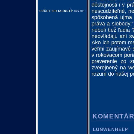
dôstojnosti i v p
nescudziteľné, n
POČET ZHLIADNUTÍ:
807701
spôsobená ujma n
práva a slobody.
neboli tiež ľudia
neovládajú ani sv
Ako ich potom ma
veľmi zaujímavé s
v rokovacom pori
preverenie zo z
zverejnený na we
rozum do našej po
KOMENTÁ
LUNWENHELP