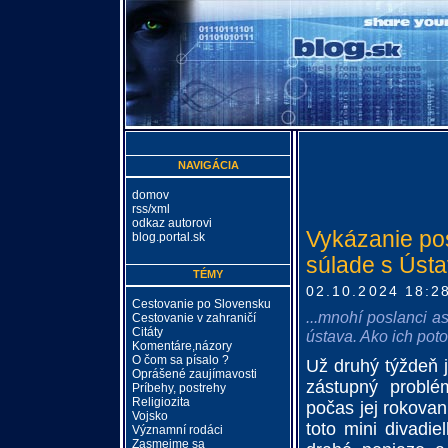
NAVIGÁCIA
domov
rss/xml
odkaz autorovi
Vykázanie pos
blog.portal.sk
súlade s Úst
TÉMY
02.10.2024 18:2
Cestovanie po Slovensku
...mnohí poslanci a
Cestovanie v zahraničí
Citáty
ústava. Ako ich pot
Komentáre,názory
O čom sa písalo ?
Už druhý týždeň 
Oprášené zaujímavosti
zástupný problé
Príbehy, postrehy
Religiozita
počas jej rokova
Vojsko
toto mini divadi
Významní rodáci
Zasmejme sa