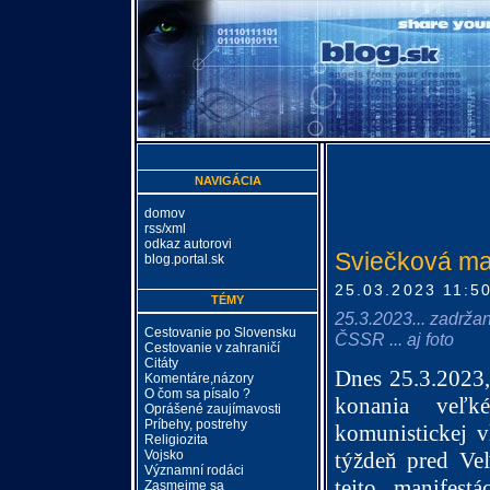
NAVIGÁCIA
domov
rss/xml
odkaz autorovi
Sviečková man
blog.portal.sk
25.03.2023 11:5
TÉMY
25.3.2023... zadrža
Cestovanie po Slovensku
ČSSR ... aj foto
Cestovanie v zahraničí
Citáty
Dnes 25.3.2023,
Komentáre,názory
O čom sa písalo ?
konania veľké
Oprášené zaujímavosti
Príbehy, postrehy
komunistickej v
Religiozita
týždeň pred Ve
Vojsko
Významní rodáci
tejto manifest
Zasmejme sa