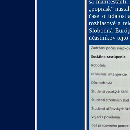
sa manifestanti,
„poprask“ nasta
čase o udalosti
rozhlasové a te
Slobodná Európa
účastníkov tejto 