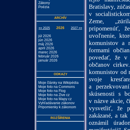
Zákony
Bratislavy, zúčas
Poézia
v socialisticko
ARCHÍV
Zeme,
„zúri
pripomenúť, ž
2026
«« 2025
2027 »»
uvoľnenie, kto
júl 2026
jún 2026
komunistov a 
máj 2026
april 2026
formami občian
marec 2026
povedať, že v
február 2026
január 2026
občanov cirkev
komunistov od r
ODKAZY
svoje kresťan
Moje články na Wikipédia
a perzekvovan
Moje foto na Commons
Moje foto na Flog
skúsenosti s b
Moje foto na Zive cz
Moje foto na Mapy cz
v názve akcie, č
Vyhľadávanie zákonov
vysvetliť, že 
Pripomienky k zákonom
zakázané, a tak
ROZŠÍRENIA
oznámil úrad
manifestácii“. 