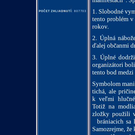
1. Slobodné vym
POČET ZHLIADNUTÍ:
807703
tento problém v 
rokov.
2. Úplná nábože
ďalej občanmi dr
3. Úplné dodrž
organizátori boli
tento bod medzi
Symbolom manifes
tichá, ale priči
k veľmi hlučné
Totiž na modlia
zložky použili 
brániacich sa 
Samozrejme, že k