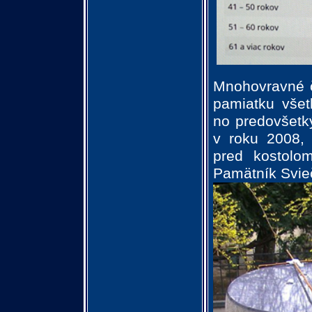
Mnohovravné č
pamiatku všet
no predovšetký
v roku 2008,
pred kostolo
Pamätník Svie