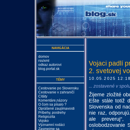
NAVIGÁCIA
domov
rss/xml
Vojaci padlí 
odkaz autorovi
blog.portal.sk
2. svetovej vo
10.05.2025 12:1
TÉMY
... zostavené v spolu
Cestovanie po Slovensku
Cestovanie v zahraničí
Žijeme zložité obd
Citáty
Ešte stále totiž
Komentáre,názory
O čom sa písalo ?
Slovenska od nac
Oprášené zaujímavosti
nie raz, odporujú
Príbehy, postrehy
Religiozita
ale preveruj“,
Vojsko
oslobodzovanie S
Významní rodáci
Zasmejme sa