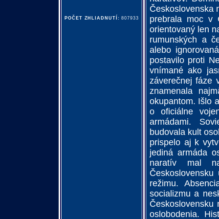
Československa m
prebrala moc v Č
POČET ZHLIADNUTÍ:
807933
orientovaný len n
rumunských a če
alebo ignorovan
postavilo proti N
vnímané ako jasn
záverečnej fáze 
znamenala naj
okupantom. Išlo a
o oficiálne voj
armádami. Sovi
budovala kult oso
prispelo aj k vy
jediná armáda os
naratív mal n
Československu u
režimu. Absenci
socializmu a nesk
Československu n
oslobodenia. Hist