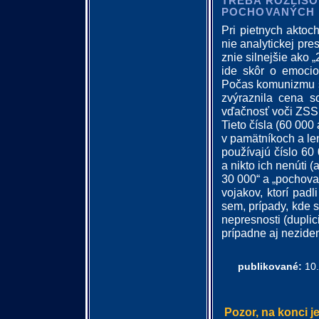
TREBA ROZLIŠOV
POCHOVANÝCH
Pri pietnych aktoc
nie analytickej pre
znie silnejšie ako 
ide skôr o emocio
Počas komunizmu sa
zvýraznila cena s
vďačnosť voči ZSS
Tieto čísla (60 000
v pamätníkoch a le
používajú číslo 60 
a nikto ich nenúti 
30 000“ a „pochov
vojakov, ktorí pad
sem, prípady, kde 
nepresnosti (duplic
prípadne aj neziden
publikované:
10.
Pozor, na konci j