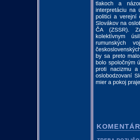
tlakoch a názor
interpretáciu na
politici a verej
Slovákov na oslob
ČA (ZSSR). Zá
kolektívnym ú
rumunských voj
československých 
by sa preto malo
bolo spoločným ú
proti nacizmu a
oslobodzovaní Sl
mier a pokoj praj
KOMENTÁ