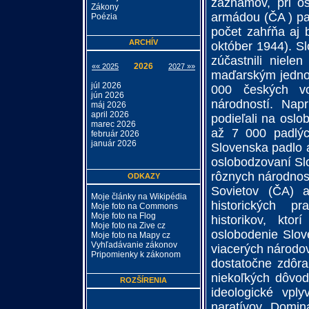
záznamov, pri o
Zákony
armádou (ČA ) pa
Poézia
počet zahŕňa aj 
ARCHÍV
október 1944). Sl
zúčastnili niel
2026
«« 2025
2027 »»
maďarským jednot
júl 2026
000 českých voj
jún 2026
národností. Nap
máj 2026
april 2026
podieľali na osl
marec 2026
až 7 000 padlýc
február 2026
január 2026
Slovenska padlo a
oslobodzovaní Sl
rôznych národnos
ODKAZY
Sovietov (ČA) a
Moje články na Wikipédia
historických p
Moje foto na Commons
Moje foto na Flog
historikov, kto
Moje foto na Zive cz
oslobodenie Slov
Moje foto na Mapy cz
Vyhľadávanie zákonov
viacerých národov
Pripomienky k zákonom
dostatočne zdôraz
niekoľkých dôvod
ROZŠÍRENIA
ideologické vply
naratívov. Domin