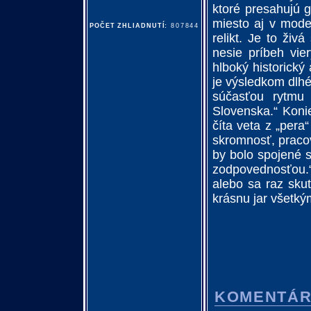
ktoré presahujú 
miesto aj v mode
POČET ZHLIADNUTÍ:
807844
relikt. Je to živ
nesie príbeh vie
hlboký historický
je výsledkom dlh
súčasťou rytmu 
Slovenska.“ Koni
číta veta z „pera
skromnosť, pracovi
by bolo spojené 
zodpovednosťou.“ 
alebo sa raz sku
krásnu jar všetký
KOMENTÁ