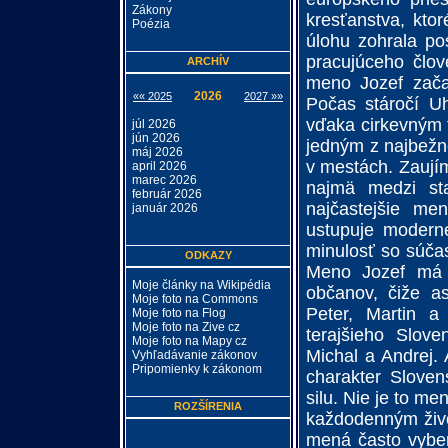
Zákony
kresťanstva, ktor
Poézia
úlohu zohrala po
pracujúceho člo
ARCHÍV
meno Jozef začal
2026
«« 2025
2027 »»
Počas stáročí Uh
vďaka cirkevným 
júl 2026
jún 2026
jedným z najbežn
máj 2026
v mestách. Zaujím
april 2026
marec 2026
najmä medzi sta
február 2026
najčastejšie me
január 2026
ustupuje modern
minulosť so súčas
ODKAZY
Meno Jozef má v
Moje články na Wikipédia
občanov, čiže a
Moje foto na Commons
Peter, Martin a
Moje foto na Flog
Moje foto na Zive cz
terajšieho Slove
Moje foto na Mapy cz
Michal a Andrej.
Vyhľadávanie zákonov
Pripomienky k zákonom
charakter Sloven
silu. Nie je to me
ROZŠÍRENIA
každodenným živ
mená často vyber