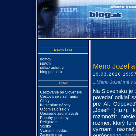
NAVIGÁCIA
domov
rss/xml
Meno Jozef a
odkaz autorovi
blog.portal.sk
19.03.2026 19:5
...Meno Jozef má v 
TÉMY
Na Slovensku je 
Cestovanie po Slovensku
Cestovanie v zahraničí
povedať odkiaľ s
Citáty
pre AI. Odpoveď
Komentáre,názory
O čom sa písalo ?
„Jósef“ (יוֹסֵף), ktoré znamená: „Boh pridá“ alebo „Nech Boh
Oprášené zaujímavosti
rozmnoží“. Nesie
Príbehy, postrehy
Religiozita
rozmer, ktorý for
Vojsko
význam naznač
Významní rodáci
Zasmejme sa
európskeho pries