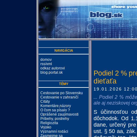
NAVIGÁCIA
domov
rss/xml
odkaz autorovi
Podiel 2 % pr
blog.portal.sk
dieťaťa
TÉMY
19.01.2026 12:0
Cestovanie po Slovensku
... Podiel 2 % môž
Cestovanie v zahraničí
Citáty
ale aj neziskovej or
Komentáre,názory
O čom sa písalo ?
S účinnosťou od
Oprášené zaujímavosti
dôchodok. Od 1.1
Príbehy, postrehy
Religiozita
dane, určený pre
Vojsko
ust. § 50 aa, zák
Významní rodáci
Zasmejme sa