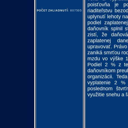
poisťovňa je p
riaditeľstvu bez
POČET ZHLIADNUTÍ:
807505
uplynutí lehoty n
podiel zaplaten
daňovník splnil
zistí, že daňov
zaplatenej dan
upravovať. Právo 
zaniká smrťou rod
mzdu vo výške 1
Podiel 2 % z te
daňovníkom preuk
organizácii. Ted
vyplatenie 2 % 
poslednom štvrť
využitie snehu a 