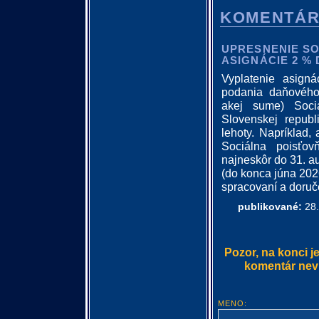
KOMENTÁ
UPRESNENIE SO
ASIGNÁCIE 2 %
Vyplatenie asign
podania daňového
akej sume) Sociá
Slovenskej republ
lehoty. Napríklad
Sociálna poisťov
najneskôr do 31. a
(do konca júna 202
spracovaní a doruč
publikované:
28.
Pozor, na konci j
komentár nevlo
MENO: