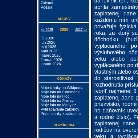
daňovník ten, kt
Zákony
apríla zamestnáv
Poézia
zaplatenej dan
ARCHÍV
každému ním urč
považuje fyzick
2026
«« 2025
2027 »»
roka, za ktorý s
júl 2026
dôchodku (buď
jún 2026
vyplácaného po
máj 2026
april 2026
výsluhového dôc
marec 2026
veku alebo pob
február 2026
január 2026
vyplácaného po d
vlastným alebo os
do starostlivost
ODKAZY
rozhodnutia prísl
Moje články na Wikipédia
tvoriť najmenej 
Moje foto na Commons
Moje foto na Flog
zaplatenej dane 
Moje foto na Zive cz
priezvisko, rodné
Moje foto na Mapy cz
Vyhľadávanie zákonov
ho daňovník uvedi
Pripomienky k zákonom
a rodné číslo). F
zaplatenej dane 
ROZŠÍRENIA
rodičov na overe
veku a vypláca