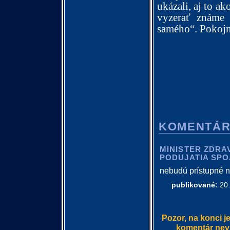
ukázali, aj to 
vyzerať známe
samého“. Pokojn
KOMENTÁ
MINISTER ZDRA
PODUJATIA SP
nebudú prístupné n
publikované:
20.
Pozor, na konci j
komentár nevlo