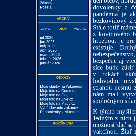
deň otcov, horúc
Zákony
dovolenky a čo
Poézia
pandémia je ak
ARCHÍV
bezkovidový živ
Stále totiž máme
2026
«« 2025
2027 »»
z kovidového b
júl 2026
hrozbou, je pre
jún 2026
existuje. Dru
máj 2026
april 2026
nebezpečenstvo
marec 2026
február 2026
bezpečne aj vte
január 2026
síce bude zúriť
v rukách skú
ODKAZY
lodivodmi mysl
stranou nesmú z
Moje články na Wikipédia
Moje foto na Commons
nám mali vytv
Moje foto na Flog
spoločnými sila
Moje foto na Zive cz
Moje foto na Mapy cz
Vyhľadávanie zákonov
K týmto myšlien
Pripomienky k zákonom
Jedným z nich j
možnosť dať sa 
ROZŠÍRENIA
vakcínou. Žiaľ 