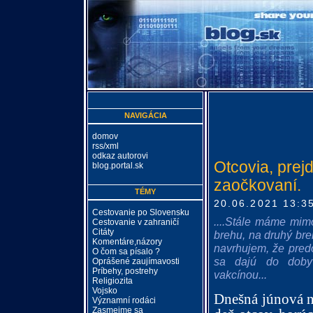
NAVIGÁCIA
domov
rss/xml
odkaz autorovi
Otcovia, prej
blog.portal.sk
zaočkovaní.
TÉMY
20.06.2021 13:3
Cestovanie po Slovensku
....Stále máme mimo
Cestovanie v zahraničí
Citáty
brehu, na druhý breh
Komentáre,názory
navrhujem, že predo
O čom sa písalo ?
sa dajú do doby 
Oprášené zaujímavosti
Príbehy, postrehy
vakcínou...
Religiozita
Vojsko
Dnešná júnová n
Významní rodáci
Zasmejme sa