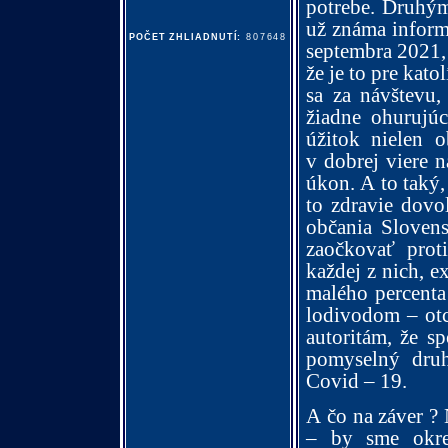
potrebe. Druhým 
už známa inform
POČET ZHLIADNUTÍ:
807648
septembra 2021, 
že je to pre kat
sa za návštevu
žiadne ohurujúc
úžitok nielen 
v dobrej viere 
úkon. A to taký,
to zdravie dovo
občania Slovens
zaočkovať prot
každej z nich, e
malého percenta
lodivodom – ot
autoritám, že s
pomyselný dru
Covid – 19.
A čo na záver ?
– by sme okre