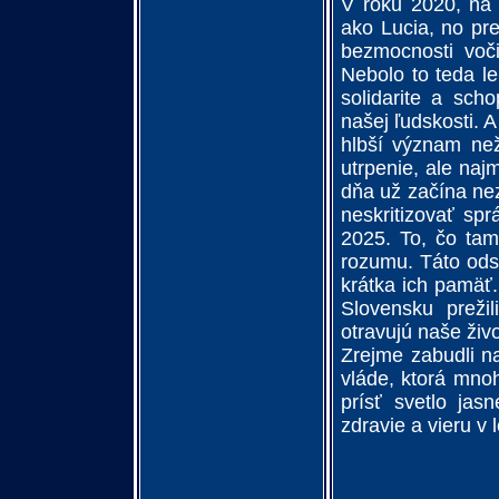
V roku 2020, na 
ako Lucia, no pre
bezmocnosti voči
Nebolo to teda le
solidarite a sch
našej ľudskosti.
hlbší význam než
utrpenie, ale naj
dňa už začína nezv
neskritizovať sp
2025. To, čo tam
rozumu. Táto odsú
krátka ich pamäť
Slovensku prežil
otravujú naše živ
Zrejme zabudli na
vláde, ktorá mno
prísť svetlo ja
zdravie a vieru v