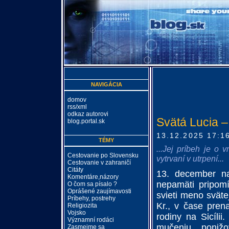
NAVIGÁCIA
domov
rss/xml
odkaz autorovi
Svätá Lucia –
blog.portal.sk
13.12.2025 17:1
TÉMY
...Jej príbeh je o 
Cestovanie po Slovensku
vytrvaní v utrpení...
Cestovanie v zahraničí
Citáty
13. december na
Komentáre,názory
nepamäti pripomí
O čom sa písalo ?
Oprášené zaujímavosti
svieti meno sväte
Príbehy, postrehy
Kr., v čase pren
Religiozita
Vojsko
rodiny na Sicílii
Významní rodáci
mučeniu, poniž
Zasmejme sa