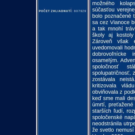
možného kolap
súčasťou verejne
POČET ZHLIADNUTÍ:
807929
bolo poznačené t
sa cez Vianoce bu
a tak mnohí tráv
školy aj kostol
Zároveň však ex
uvedomovali hodno
dobrovoľnícke 
osamelým. Advent 
spoločnosť s
spolupatričnosť, 
zostávala neist
kritizovala vlá
obviňovala z podk
keď sme mali des
úmrtí, preťažené
starších ľudí, ro
spoločenské napä
neodstránila utrp
že svetlo nemusí b