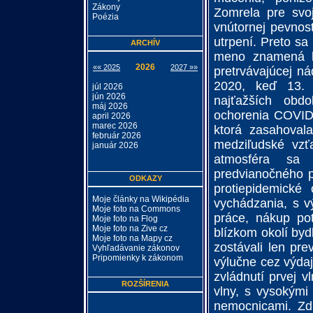
Zákony
Zomrela pre svo
Poézia
vnútornej pevnost
utrpení. Preto sa
ARCHÍV
meno znamená lux
2026
«« 2025
2027 »»
pretrvávajúcej ná
2020, keď 13. 
júl 2026
jún 2026
najťažších obdo
máj 2026
ochorenia COVID
april 2026
marec 2026
ktorá zasahovala
február 2026
medziľudské vzť
január 2026
atmosféra sa 
predvianočného p
ODKAZY
protiepidemické
Moje články na Wikipédia
vychádzania, s v
Moje foto na Commons
práce, nákup pot
Moje foto na Flog
Moje foto na Zive cz
blízkom okolí byd
Moje foto na Mapy cz
zostávali len pre
Vyhľadávanie zákonov
Pripomienky k zákonom
výlučne cez výda
zvládnutí prvej v
ROZŠÍRENIA
vlny, s vysokými
nemocnicami. Zdr