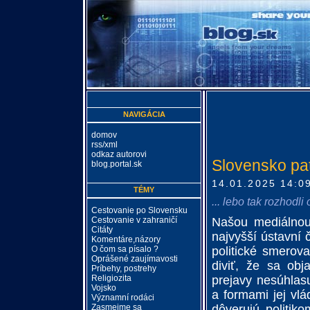
NAVIGÁCIA
domov
rss/xml
odkaz autorovi
Slovensko pat
blog.portal.sk
14.01.2025 14:0
TÉMY
... lebo tak rozhodli
Cestovanie po Slovensku
Cestovanie v zahraničí
Našou mediálnou
Citáty
najvyšší ústavní 
Komentáre,názory
O čom sa písalo ?
politické smerov
Oprášené zaujímavosti
diviť, že sa obj
Príbehy, postrehy
Religiozita
prejavy nesúhlas
Vojsko
a formami jej vlá
Významní rodáci
Zasmejme sa
dôverujú politik