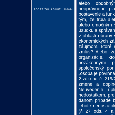
alebo obdobný
neoprávnené pla
POČET ZHLIADNUTÍ:
807614
postavenie a fun
tým, že trpia al
alebo emočným s
úsudku a správan
v oblasti obrany 
ekonomických záu
záujmom, ktoré 
zmlúv? Alebo, ž
organizácie, k
nezákonnými pr
spoločenský pori
„osoba je povinná
2 zákona č. 215/
zmene a doplne
Neuvedenie úp
nedostatkom, pre
danom prípade b
lehote nedostatok
(§ 27 ods. 4 a