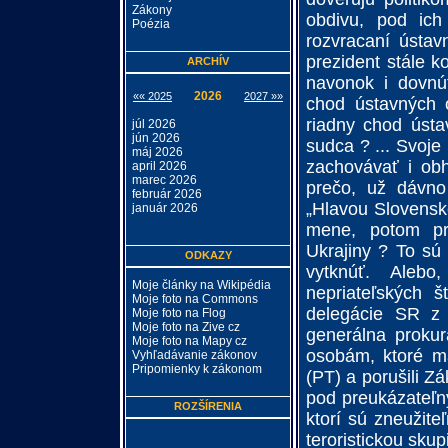
Zákony
obdivu, pod ich 
Poézia
rozvracaní ústav
prezident stále k
ARCHÍV
navonok i dovnú
2026
«« 2025
2027 »»
chod ústavných o
riadny chod úst
júl 2026
jún 2026
sudca ? ... Svoj
máj 2026
zachovávať i obh
april 2026
marec 2026
prečo, už dávno
február 2026
„Hlavou Slovenske
január 2026
mene, potom pr
Ukrajiny ? To sú 
ODKAZY
vytknúť. Aleb
Moje články na Wikipédia
nepriateľských š
Moje foto na Commons
delegácie SR z 
Moje foto na Flog
Moje foto na Zive cz
generálna prokur
Moje foto na Mapy cz
osobám, ktoré ma
Vyhľadávanie zákonov
Pripomienky k zákonom
(PT) a porušili Z
pod preukázateľn
ROZŠÍRENIA
ktorí sú zneužit
teroristickou sku