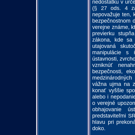
nedostatku v urče
(§ 27 ods. 4 z
nepovažuje ten, 
bezpečnostnom do
verejne známe, kt
previerku stupň
zákona, kde sa 
utajovaná skut
manipulácie s
ústavnosti, zvrch
vzniknúť nenah
bezpečnosti, eko
medzinárodných 
vážna ujma na z
konať vyššie spo
alebo i nepodani
o verejné upozor
obhajovanie ú
predstaviteľmi SR
hlavu pri prekon
doko.