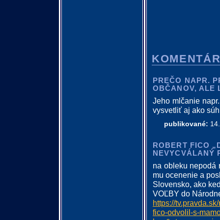
KOMENTÁ
PREČO NAPR. P
OBČANOV, ALE 
Jeho mlčanie napr.
vysvetliť aj ako súh
publikované:
14.
ROBERT FICO „
NEVYCVÁLANÝ 
na obleku nepodá r
mu ocenenie a posl
Slovensko, ako k
VOĽBY do Národnej
https://tv.pravda.s
fico-odvolil-s-m