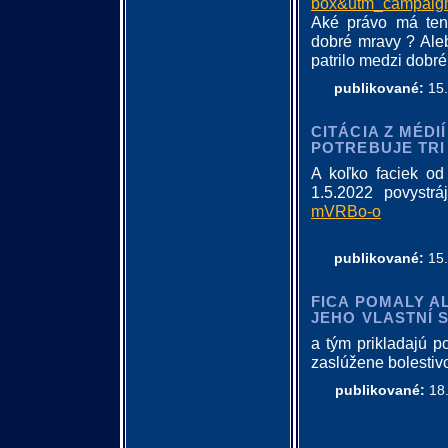
box&utm_campaign
Aké právo má ten
dobré mravy ? Ale
patrilo medzi dobré
publikované:
15.
CITÁCIA Z MÉDIÍ
POTREBUJE TRI 
A koľko faciek od
1.5.2022 povystr
mVRBo-o
publikované:
15.
FICA POMALY A
JEHO VLASTNÍ 
a tým prikladajú p
zaslúžene bolestivo 
publikované:
18.