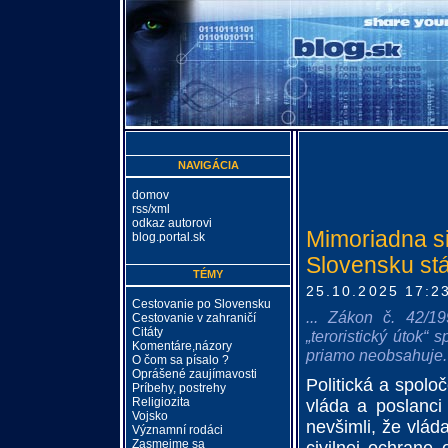
NAVIGÁCIA
domov
rss/xml
odkaz autorovi
Mimoriadna si
blog.portal.sk
Slovensku stá
TÉMY
25.10.2025 17:2
Cestovanie po Slovensku
... Zákon č. 42/19
Cestovanie v zahraničí
Citáty
„teroristický útok“ 
Komentáre,názory
priamo neobsahuje.
O čom sa písalo ?
Oprášené zaujímavosti
Politická a spolo
Príbehy, postrehy
Religiozita
vláda a poslanci
Vojsko
nevšimli, že vlá
Významní rodáci
Zasmejme sa