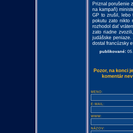
Priznal porušenie 
na kampaň) ministe
GP to zrušil, lebo
pokutu zato nikto
rozhodol dať vráten
zato riadne zvozil
judášske peniaze. 
dostal francúzsky 
publikované:
05.
Pozor, na konci j
komentár nevlo
MENO:
E-MAIL:
WWW:
NÁZOV: