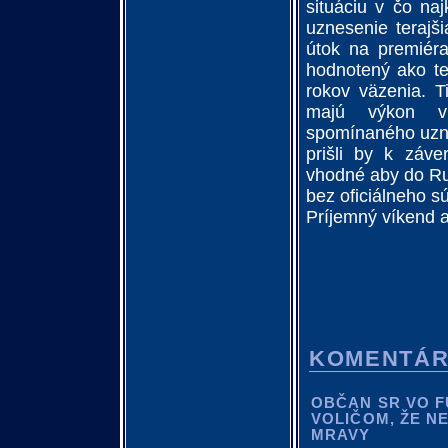
situáciu v čo na
uznesenie terajši
útok na premiér
hodnotený ako te
rokov väzenia. T
majú výkon vlá
spomínaného uzne
prišli by k záve
vhodné aby do Rus
bez oficiálneho s
Príjemný víkend a
KOMENTÁ
OBČAN SR VO F
VOLIČOM, ŽE N
MRAVY