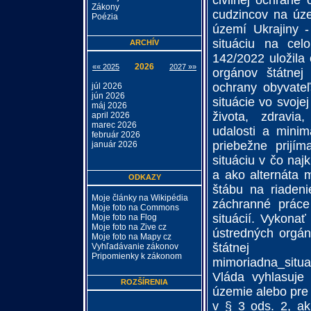
civilnej ochrane
Zákony
cudzincov na úz
Poézia
území Ukrajiny -
situáciu na ce
ARCHÍV
142/2022 uložila
2026
«« 2025
2027 »»
orgánov štátnej 
ochrany obyvateľ
júl 2026
jún 2026
situácie vo svoj
máj 2026
života, zdravia
april 2026
marec 2026
udalosti a minima
február 2026
priebežne prijím
január 2026
situáciu v čo na
a ako alternáta 
ODKAZY
štábu na riaden
Moje články na Wikipédia
záchranné práce
Moje foto na Commons
situácií. Vykonať
Moje foto na Flog
Moje foto na Zive cz
ústredných orgán
Moje foto na Mapy cz
štátnej s
Vyhľadávanie zákonov
Pripomienky k zákonom
mimoriadna_situac
Vláda vyhlasuje
ROZŠÍRENIA
územie alebo pre
v § 3 ods. 2, a