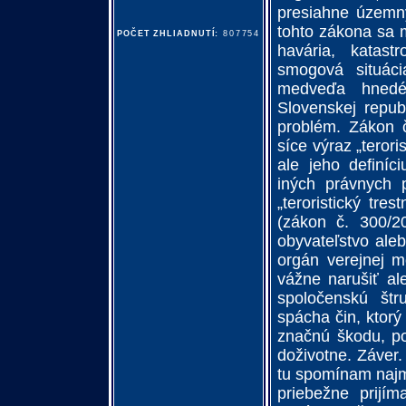
presiahne územný
tohto zákona sa 
POČET ZHLIADNUTÍ:
807754
havária, katast
smogová situáci
medveďa hnedé
Slovenskej repub
problém. Zákon č
síce výraz „teror
ale jeho definíc
iných právnych p
„teroristický tre
(zákon č. 300/2
obyvateľstvo ale
orgán verejnej m
vážne narušiť al
spoločenskú štr
spácha čin, ktor
značnú škodu, po
doživotne. Záver.
tu spomínam najmä
priebežne prijím