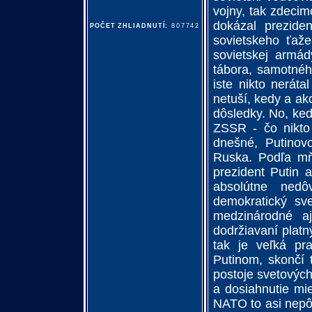
vojny, tak zdeci
dokázal prezide
POČET ZHLIADNUTÍ:
807742
sovietskeho ťaže
sovietskej armády
tábora, samotnéh
iste nikto neráta
netuší, kedy a ak
dôsledky. No, keď
ZSSR - čo nikto 
dnešné, Putinov
Ruska. Podľa mň
prezident Putin 
absolútne nedô
demokratický sve
medzinárodné a
dodržiavaní plat
tak je veľká pr
Putinom, skončí
postoje svetových
a dosiahnutie mie
NATO to asi nepô