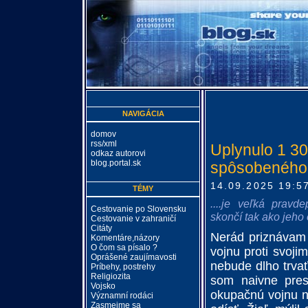
NAVIGÁCIA
domov
rss/xml
Uplynulo 1 30
odkaz autorovi
blog.portal.sk
spôsobenéh
14.09.2025 19:5
TÉMY
....je veľká prav
Cestovanie po Slovensku
skončí tak ako jeho
Cestovanie v zahraničí
Citáty
Nerád priznávam 
Komentáre,názory
O čom sa písalo ?
vojnu proti svoji
Oprášené zaujímavosti
nebude dlho trvať
Príbehy, postrehy
Religiozita
som naivne pres
Vojsko
okupačnú vojnu n
Významní rodáci
Zasmejme sa