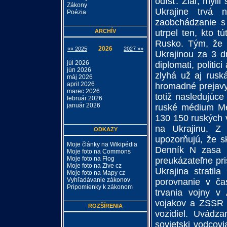
odísť. Žiaľ, mýli
Zákony
Ukrajine trvá 
Poézia
zaobchádzanie s 
ARCHÍV
utrpel ten, kto t
Rusko. Tým, že R
2026
«« 2025
2027 »»
Ukrajinou za 3 dn
júl 2026
diplomati, politic
jún 2026
zlyhá už aj rusk
máj 2026
april 2026
hromadné prejavy
marec 2026
totiž nasledujúce
február 2026
január 2026
ruské médium Me
130 150 ruských vo
na Ukrajinu. Z 
ODKAZY
upozorňujú, že s
Moje články na Wikipédia
Denník N zasa u
Moje foto na Commons
Moje foto na Flog
preukázateľne pri
Moje foto na Zive cz
Ukrajina stratil
Moje foto na Mapy cz
Vyhľadávanie zákonov
porovnanie v ča
Pripomienky k zákonom
trvania vojny v
vojakov a ZSSR t
ROZŠÍRENIA
vozidiel. Uvádza
sovietski vodcovi