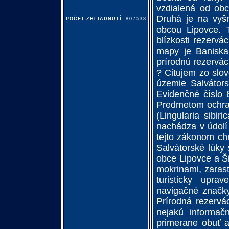
vzdialená od obc
Druhá je na vyšn
POČET ZHLIADNUTÍ:
807538
obcou Lipovce. 
blízkosti rezervác
mapy je Baniska
prírodnú rezervác
? Citujem zo sl
územie Salvátors
Evidenčné číslo 
Predmetom ochran
(Lingularia sibi
nachádza v údolí
tejto zákonom chr
Salvátorské lúky 
obce Lipovce a Ši
mokrinami, zarast
turisticky upr
navigačné značk
Prírodná rezervác
nejakú informač
primerane obuť a