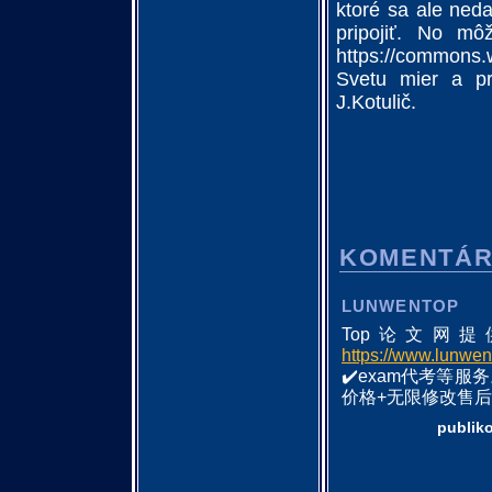
ktoré sa ale neda
pripojiť. No mô
https://commons
Svetu mier a pr
J.Kotulič.
KOMENTÁ
LUNWENTOP
Top论文网
https://www.lunwen
✔️exam代考等服
价格+无限修改售
publik