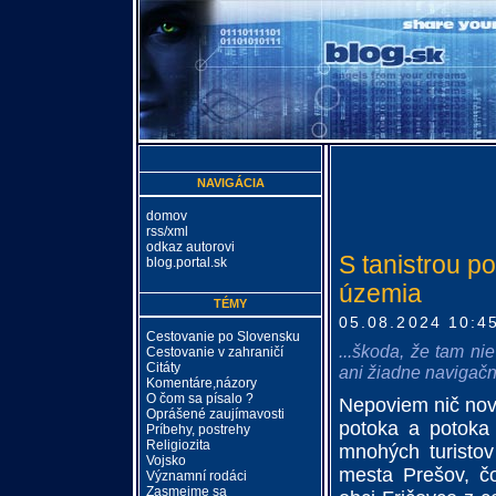
NAVIGÁCIA
domov
rss/xml
odkaz autorovi
S tanistrou po
blog.portal.sk
územia
TÉMY
05.08.2024 10:4
Cestovanie po Slovensku
...škoda, že tam ni
Cestovanie v zahraničí
Citáty
ani žiadne navigačn
Komentáre,názory
O čom sa písalo ?
Nepoviem nič nov
Oprášené zaujímavosti
potoka a potoka 
Príbehy, postrehy
Religiozita
mnohých turistov 
Vojsko
mesta Prešov, čo
Významní rodáci
Zasmejme sa