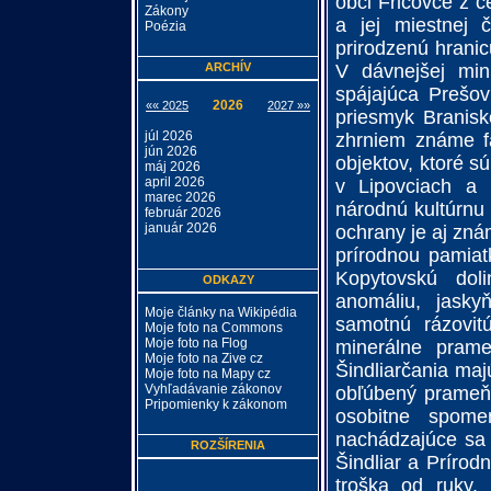
obci Fričovce z ce
Zákony
a jej miestnej 
Poézia
prirodzenú hrani
ARCHÍV
V dávnejšej minu
spájajúca Prešo
2026
«« 2025
2027 »»
priesmyk Branisk
júl 2026
zhrniem známe fa
jún 2026
objektov, ktoré s
máj 2026
april 2026
v Lipovciach a 
marec 2026
národnú kultúrnu 
február 2026
január 2026
ochrany je aj zn
prírodnou pamiatk
Kopytovskú dol
ODKAZY
anomáliu, jasky
Moje články na Wikipédia
samotnú rázovi
Moje foto na Commons
Moje foto na Flog
minerálne prame
Moje foto na Zive cz
Šindliarčania majú
Moje foto na Mapy cz
Vyhľadávanie zákonov
obľúbený prameň 
Pripomienky k zákonom
osobitne spom
nachádzajúce sa v
ROZŠÍRENIA
Šindliar a Prírod
troška od ruky. 