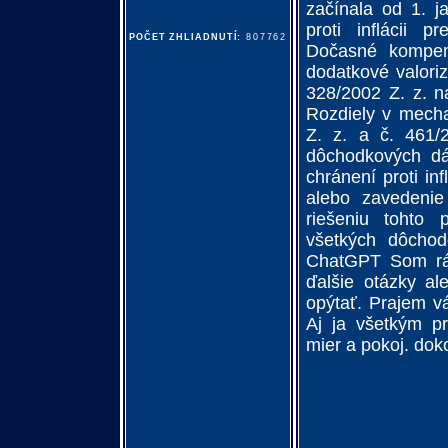
začínala od 1. j
proti inflácii 
POČET ZHLIADNUTÍ:
807762
Dočasné kompen
dodatkové valori
328/2002 Z. z. n
Rozdiely v mecha
Z. z. a č. 461/
dôchodkových dá
chránení proti inf
alebo zavedenie
riešeniu tohto
všetkých dôcho
ChatGPT Som rád
ďalšie otázky al
opýtať. Prajem v
Aj ja všetkým pr
mier a pokoj. dok