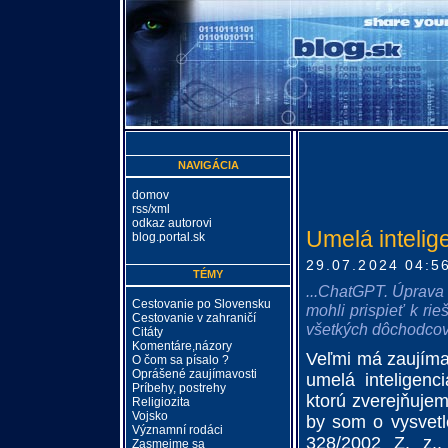
NAVIGÁCIA
domov
rss/xml
odkaz autorovi
Umelá intelig
blog.portal.sk
29.07.2024 04:5
TÉMY
...ChatGPT. Úprava
Cestovanie po Slovensku
mohli prispieť k ri
Cestovanie v zahraničí
všetkých dôchodcov.
Citáty
Komentáre,názory
Veľmi má zaujímal
O čom sa písalo ?
Oprášené zaujímavosti
umelá inteligenc
Príbehy, postrehy
ktorú zverejňujem
Religiozita
Vojsko
by som o vysvetl
Významní rodáci
328/2002 Z. z.,
Zasmejme sa