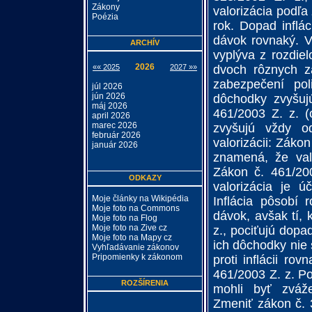
Zákony
valorizácia podľa
Poézia
rok. Dopad inflá
dávok rovnaký. 
ARCHÍV
vyplýva z rozdie
2026
«« 2025
2027 »»
dvoch rôznych z
zabezpečení po
júl 2026
jún 2026
dôchodky zvyšuj
máj 2026
461/2003 Z. z. (
april 2026
marec 2026
zvyšujú vždy o
február 2026
valorizácii: Zákon
január 2026
znamená, že valo
Zákon č. 461/200
ODKAZY
valorizácia je ú
Moje články na Wikipédia
Inflácia pôsobí
Moje foto na Commons
dávok, avšak tí, 
Moje foto na Flog
Moje foto na Zive cz
z., pociťujú dopa
Moje foto na Mapy cz
ich dôchodky nie
Vyhľadávanie zákonov
Pripomienky k zákonom
proti inflácii r
461/2003 Z. z. Po
ROZŠÍRENIA
mohli byť zváže
Zmeniť zákon č. 