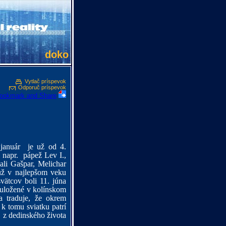
doko
Vytlač príspevok
Odporuč príspevok
 január je už od 4.
 napr. pápež Lev I.,
lali
Gašpar, Melichar
už v najlepšom veku
svätcov boli 11. júna
uložené v kolínskom
 traduje, že okrem
, k tomu sviatku
patrí
, z dedinského života