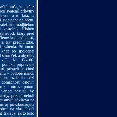
svätá omša, kde kňaz
oli svätené príbytky
rievod a to k
ňaz a
ž sviatočne oblečení.
vateľmi a modlitebnú
ti kostolník. Úlohou
sprievod, ktorý pred
členovia domácnosti,
aj tzv, prednú izbu,
 svätenia. Pri tomto
, kňaz po spoločnej
l stromček a obydlie,
19 - G + M + B - 60.
 ponúkli pripravené
í, prispeli na chod
menu v podobe mincí,
du, rozdelili medzi
 domácnosti osloviť
 rok. Toto sa potom
veriaci pozvali. Vo
vtedy, pokiaľ neboli
esťanská návšteva na
ia aj povzbudzujúci
obce, na vlastné oči
ť tak aby, ak to bolo