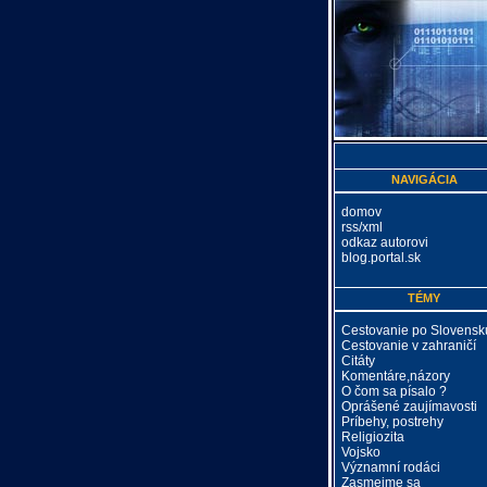
NAVIGÁCIA
domov
rss/xml
odkaz autorovi
blog.portal.sk
TÉMY
Cestovanie po Slovensk
Cestovanie v zahraničí
Citáty
Komentáre,názory
O čom sa písalo ?
Oprášené zaujímavosti
Príbehy, postrehy
Religiozita
Vojsko
Významní rodáci
Zasmejme sa