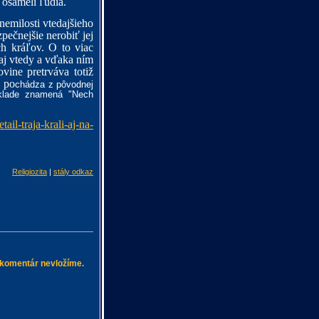
i osamelí ľudia.
nemilosti vtedajšieho
zpečnejšie nerobiť jej
ch kráľov. O to viac
 aj vtedy a vďaka ním
vine pretrváva totiž
po
chádza z pôvodnej
klade znamená "Nech
tail-traja-krali-aj-na-
Religiozita
|
stály odkaz
 komentár nevložíme.