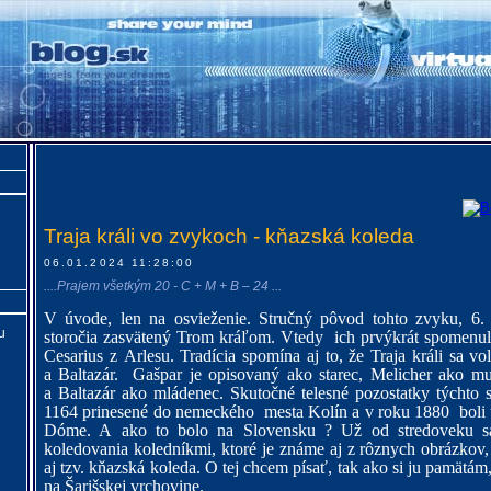
Traja králi vo zvykoch - kňazská koleda
06.01.2024 11:28:00
....Prajem všetkým 20 - C + M + B – 24 ...
V úvode, len na osvieženie. Stručný pôvod tohto zvyku, 6.
u
storočia zasvätený Trom kráľom. Vtedy ich
prvýkrát spomenul
Cesarius z Arlesu. Tradícia spomína aj to, že
Traja králi sa vo
a Baltazár.
Gašpar je opisovaný ako starec, Melicher ako m
a Baltazár ako mládenec. S
kutočné telesné pozostatky týchto 
1164 prinesené do nemeckého mesta Kolín a v roku 1880 boli 
Dóme. A ako to bolo na Slovensku ? Už od stredoveku sa
koledovania koledníkmi, ktoré je známe aj z rôznych obrázkov
aj tzv. kňazská koleda. O tej chcem písať, tak ako si ju pamätám
na Šarišskej vrchovine.