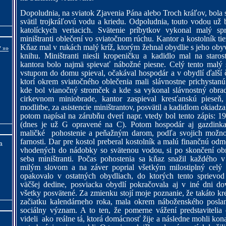
Dopoludnia, na sviatok Zjavenia Pána alebo Troch kráľov, bola 
svätil trojkráľovú vodu a kriedu. Odpoludnia, touto vodou už b
katolíckych veriacich. Svätenie príbytkov vykonal malý sp
miništranti oblečení vo sviatočnom rúchu. Kantor a kostolník tie
Kňaz mal v rukách malý kríž, ktorým žehnal obydlie s jeho oby
7 »»
knihu. Miništranti niesli kropeničku a kadidlo mal na staros
kantora bolo najmä spievať nábožné piesne. Celý tento malý 
vstupom do domu spieval, očakával hospodár a v obydlí ďalší 
ktorí okrem sviatočného oblečenia mali slávnostne prichystanú 
kde bol vianočný stromček a kde sa vykonal slávnostný obrad
cirkevnom miniobrade, kantor zaspieval kresťanskú pieseň
modlitbe, za asistencie miništrantov, posvätil a kadidlom okiadza
potom napísal na zárubňu dverí napr. vtedy bol tento zápis: 
(dnes je už G opravené na C). Potom hospodár aj gazdinka
maličké
pohostenie a peňažným darom, podľa svojich možnost
farnosti. Dar pre kostol preberal kostolník a malú finančnú od
a
vhodených do nádobky so svätenou vodou, si po skončení obra
seba miništranti. Počas pohostenia sa kňaz snažil každého v
milým slovom a na záver poprial všetkým milostiplný celý
opakovalo v ostatných obydliach, do ktorých tento sprievod 
väčšej dedine, posviacka obydlí pokračovala aj v iné dni do
všetky posvätené. Za zmienku stojí moje poznanie, že takáto kr
začiatku kalendárneho roka, mala okrem náboženského poslan
sociálny význam. A to ten, že pomerne vážení predstavitelia 
videli
ako reálne tá, ktorá domácnosť žije a následne mohli kona