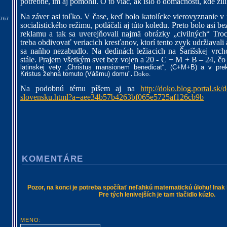
potrebné, im aj pomohli. O to viac, ak išlo o domácností, kde žil
Na záver asi toľko. V čase, keď bolo katolícke vierovyznanie v 
7767
socialistického režimu, potláčali aj túto koledu. Preto bolo asi be
reklamu a tak sa uverejňovali najmä obrázky „civilných“ Tro
treba obdivovať veriacich kresťanov, ktorí tento zvyk udržiavali
sa naňho nezabudlo. Na dedinách ležiacich na Šarišskej vrcho
stále. Prajem všetkým svet bez vojen a 20 - C + M + B – 24,
čo
latinskej vety „Christus mansionem benedicat“,
(C+M+B)
a v pre
Kristus žehná tomuto (Vášmu) domu"
.
Doko.
Na podobnú tému píšem aj na
http://doko.blog.portal.sk/de
slovensku.html?a=aee34b57b4263bf065e5725af126cb9b
KOMENTÁRE
Pozor, na konci je potreba spočítať neľahkú matematickú úlohu! Inak
Pre tých lenivejších je tam tlačidlo kúzlo.
MENO: