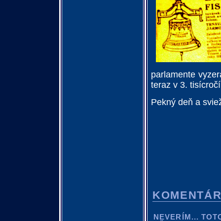
parlamente vyzera
teraz v 3. tisícročí
Pekný deň a svie
KOMENTÁ
NEVERÍM... TO