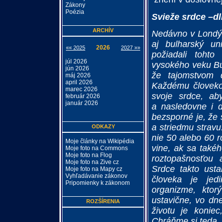
Zákony
Poézia
Svieže srdce –d
ARCHÍV
Nedávno v Londýn
aj bulharský uni
2026
«« 2025
2027 »»
požiadali tohto
júl 2026
vysokého veku Bu
jún 2026
že tajomstvom 
máj 2026
april 2026
Každému človekov
marec 2026
svoje srdce, ab
február 2026
január 2026
a nasledovne i d
bezsporné je, že 
a striedmu stravu
ODKAZY
nie 50 alebo 60 ro
Moje články na Wikipédia
vine, ak sa také
Moje foto na Commons
Moje foto na Flog
roztopašnosťou 
Moje foto na Zive cz
Srdce takto ust
Moje foto na Mapy cz
Vyhľadávanie zákonov
človeka je jed
Pripomienky k zákonom
organizme, ktor
ustavične, vo dn
ROZŠÍRENIA
životu je konie
Chráňme si teda, š