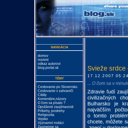
NAVIGÁCIA
domov
rss/xml
odkaz autorovi
Svieže srdce 
blog.portal.sk
17.12.2007 05:2
TÉMY
... O čom sa v minulo
Cestovanie po Slovensku
Cestovanie v zahraničí
Zdravie ľudí zau
Citáty
civilizačných ch
Komentáre,názory
O čom sa písalo ?
Bulharsko je kr
Oprášené zaujímavosti
najväčším počt
Príbehy, postrehy
Religiozita
o tomto problé
Vojsko
chcete, môžete s
Významní rodáci
Zasmejme sa
znení v doslovnej 