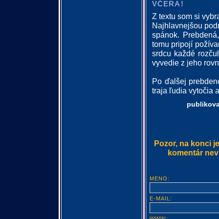
VČERA!
Z textu som si vybra
Najhlavnejšou podm
spánok. Prebdená,
tomu pripojí požív
srdcu každé rozču
vyvedie z jeho rov
Po ďalšej prebden
traja ľudia vytočia a
publikov
Pozor, na konci j
komentár nevlo
MENO:
E-MAIL:
WWW: