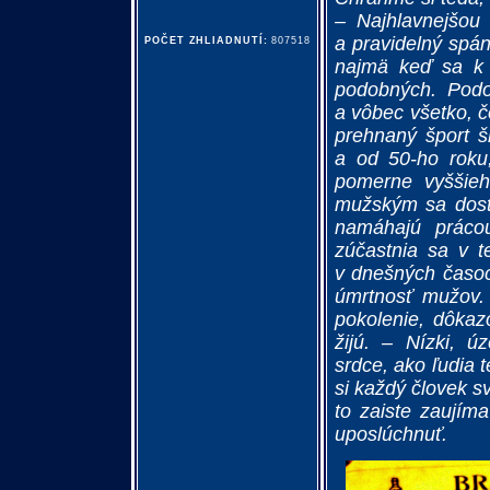
– Najhlavnejšou 
a pravidelný spá
POČET ZHLIADNUTÍ:
807518
najmä keď sa k t
podobných. Pod
a vôbec všetko, č
prehnaný šport š
a od 50-ho roku,
pomerne vyššieh
mužským sa dosta
namáhajú prácou
zúčastnia sa v t
v dnešných časoc
úmrtnosť mužov.
pokolenie, dôkaz
žijú. – Nízki, ú
srdce, ako ľudia 
si každý človek sv
to zaiste zaujím
uposlúchnuť.