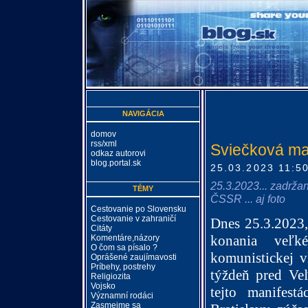
NAVIGÁCIA
domov
rss/xml
Sviečková man
odkaz autorovi
blog.portal.sk
25.03.2023 11:5
25.3.2023... zadrža
TÉMY
ČSSR ... aj foto
Cestovanie po Slovensku
Cestovanie v zahraničí
Dnes 25.3.2023,
Citáty
konania veľké
Komentáre,názory
O čom sa písalo ?
komunistickej v
Oprášené zaujímavosti
Príbehy, postrehy
týždeň pred Ve
Religiozita
Vojsko
tejto manifest
Významní rodáci
Zasmejme sa