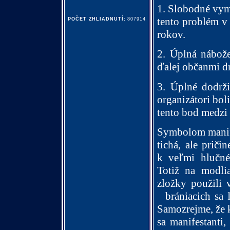
1. Slobodné vym
tento problém v 
POČET ZHLIADNUTÍ:
807914
rokov.
2. Úplná nábože
ďalej občanmi dr
3. Úplné dodrž
organizátori boli
tento bod medzi
Symbolom manifes
tichá, ale priči
k veľmi hlučné
Totiž na modlia
zložky použili 
brániacich sa 
Samozrejme, že k
sa manifestanti,