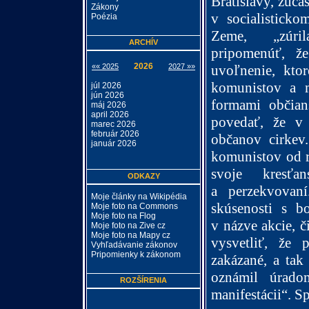
Bratislavy, zúčas
Zákony
v socialisticko
Poézia
Zeme,
„zúri
ARCHÍV
pripomenúť, ž
2026
uvoľnenie, kto
«« 2025
2027 »»
komunistov a 
júl 2026
jún 2026
formami občian
máj 2026
april 2026
povedať, že v
marec 2026
február 2026
občanov cirkev
január 2026
komunistov od r
svoje kresťan
ODKAZY
a perzekvovan
Moje články na Wikipédia
skúsenosti s b
Moje foto na Commons
Moje foto na Flog
v názve akcie, č
Moje foto na Zive cz
Moje foto na Mapy cz
vysvetliť, že 
Vyhľadávanie zákonov
Pripomienky k zákonom
zakázané, a tak
oznámil úrad
ROZŠÍRENIA
manifestácii“. 