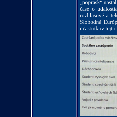
„poprask“ nasta
čase o udalosti
rozhlasové a te
Slobodná Európa
účastníkov tejto 