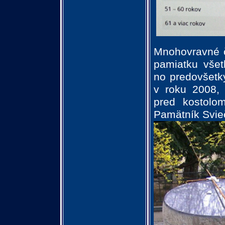
Mnohovravné č
pamiatku všet
no predovšetký
v roku 2008,
pred kostolo
Pamätník Svie