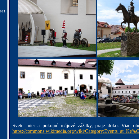
7621
Svetu mier a pokojné májové zážitky, praje doko. Viac o
https://commons.wikimedia.org/wiki/Category:Events_at_Ke