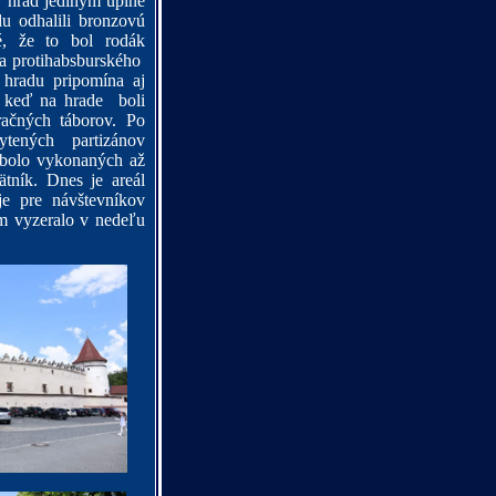
 hrad jediným úplne
 odhalili bronzovú
é, že to bol rodák
 protihabsburského
 hradu pripomína aj
5, keď na hrade
boli
račných táborov. Po
tených partizánov
 bolo vykonaných až
tník. Dnes je areál
e pre návštevníkov
m vyzeralo v nedeľu