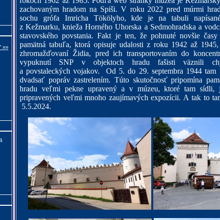
rokoch 1962 až 1985. Podľa web stránky múzea je Kežmarský
zachovaným hradom na Spiši. V roku 2022 pred múrmi hradu
sochu grófa Imricha Tökölyho, kde je na tabuli napísan
z Kežmarku, knieža Horného Uhorska a Sedmohradska a vodca
stavovského povstania. Fakt je ten, že pohnuté novšie časy
pamätná tabuľa, ktorá opisuje udalosti z roku 1942 až 194
7 »»
zhromažďovaní Židia, pred ich transportovaním do koncent
vypuknutí SNP v objektoch hradu fašisti väznili chy
a povstaleckých vojakov.
Od 5. do 29. septembra 1944 tam
dvadsať popráv zastrelením. Túto skutočnosť pripomína pamä
hradu veľmi pekne upravený a v múzeu, ktoré tam sídli, j
pripravených veľmi mnoho zaujímavých expozícii. A tak to ta
5.5.2024.
a