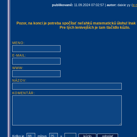
publikované:
11.09.2024 07:02:57
|
autor:
daixie yy
(
e-
Pozor, na konci je potreba spočítať neľahkú matematickú úlohu! Inak
Pre tých lenivejších je tam tlačidlo kúzlo.
MENO:
E-MAIL:
WWW:
NÁZOV:
KOMENTÁR:
Koľko je
mínus
=