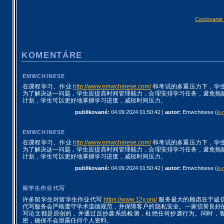
Cestovanie
KOMENTÁRE
EMWCHINESE
在课程学习、作业
http://www.emwchinese.com/
和考试的多重压力下，学
为了解决这一问题，学生应提高时间管理能力，合理安排学习任务，避免拖
计划，学生可以更好地掌握学习进度，减轻时间压力。
publikované:
04.09.2024 01:50:42
|
autor:
Emwchinese
(
e-
EMWCHINESE
在课程学习、作业
http://www.emwchinese.com/
和考试的多重压力下，学
为了解决这一问题，学生应提高时间管理能力，合理安排学习任务，避免拖
计划，学生可以更好地掌握学习进度，减轻时间压力。
publikované:
04.09.2024 01:50:42
|
autor:
Emwchinese
(
e-
留学生作业代写
许多留学生对留学生作业代写
https://www.12y.org/
服务最大的顾虑在于诚
代写服务会严格遵守学术道德规范，并保障客户的隐私安全。一家信誉良好
写论文都是原创的，并通过反抄袭系统检测，杜绝任何抄袭行为。同时，
密，确保不会泄露任何个人资料。