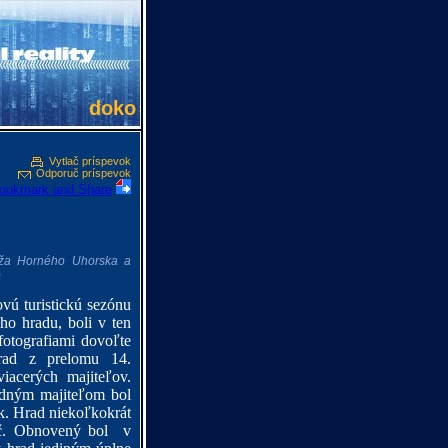
doko
Vytlač príspevok
Odporuč príspevok
ieža Horného Uhorska a
o
ovú turistickú sezónu
ho hradu, boli v ten
 fotografiami dovoľte
hrad z prelomu 14.
viacerých majiteľov.
edným majiteľom bol
. Hrad niekoľkokrát
ič. Obnovený bol
v