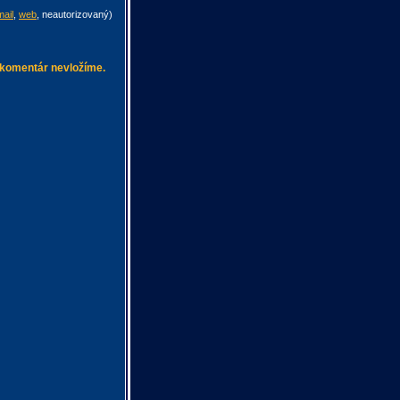
mail
,
web
,
neautorizovaný
)
 komentár nevložíme.