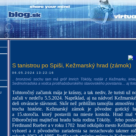
S tanistrou po Spiši, Kežmarský hrad (zámok)
06.05.2024 13:22:16
.. bronzovú sochu tam má gróf Imrich Tököly, rodák z Kežmarku, kn
Sedmohradska a vodca protihabsburského stavovského povstania.... aj fot
Tohtoročný začiatok mája je krásny, a tak nediv, že turisti už n
u
začali v nedeľu 5.5.2024. Napríklad, aj na nádvorí Kežmarské
deň otváracie slávnosti. Skôr než priblížim tamojšiu atmosféru
trocha histórie. Kežmarský zámok je pôvodne gotický 
a 15.storočia. ktorý postavili na mieste kostola. Hrad mal 
Dlhoročnými majiteľmi hradu bola rodina Tököly.
Jeho posl
Ferdinand Rueber a v roku 1702 hrad odkúpilo mesto Kežmarok
vyhorel a z pôvodného zariadenia sa nezachovalo takmer n