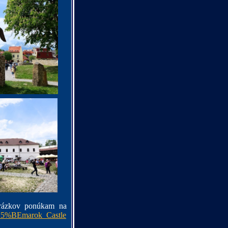
brázkov ponúkam na
%C5%BEmarok_Castle