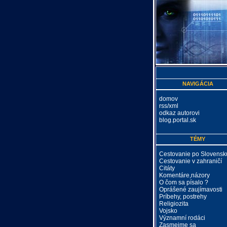
NAVIGÁCIA
domov
rss/xml
odkaz autorovi
blog.portal.sk
TÉMY
Cestovanie po Slovensk
Cestovanie v zahraničí
Citáty
Komentáre,názory
O čom sa písalo ?
Oprášené zaujímavosti
Príbehy, postrehy
Religiozita
Vojsko
Významní rodáci
Zasmejme sa