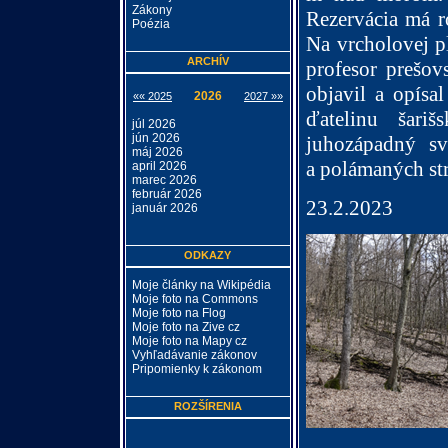
Zákony
Rezervácia má ro
Poézia
Na vrcholovej pl
ARCHÍV
profesor prešov
objavil a opísal
2026
«« 2025
2027 »»
ďatelinu šari
júl 2026
jún 2026
juhozápadný s
máj 2026
a polámaných st
april 2026
marec 2026
február 2026
23.2
január 2026
ODKAZY
Moje články na Wikipédia
Moje foto na Commons
Moje foto na Flog
Moje foto na Zive cz
Moje foto na Mapy cz
Vyhľadávanie zákonov
Pripomienky k zákonom
ROZŠÍRENIA