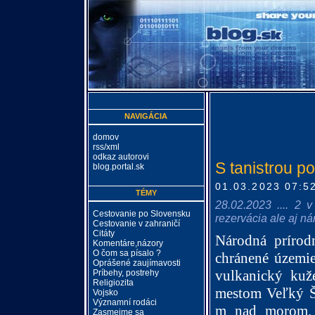
NAVIGÁCIA
domov
rss/xml
odkaz autorovi
S tanistrou p
blog.portal.sk
01.03.2023 07:5
TÉMY
28.02.2023 .... 2 
Cestovanie po Slovensku
rezervácia ale aj ná
Cestovanie v zahraničí
Citáty
Národná prírodn
Komentáre,názory
O čom sa písalo ?
chránené územie
Oprášené zaujímavosti
vulkanický kuž
Príbehy, postrehy
Religiozita
mestom Veľký Š
Vojsko
Významní rodáci
m nad morom. Š
Zasmejme sa