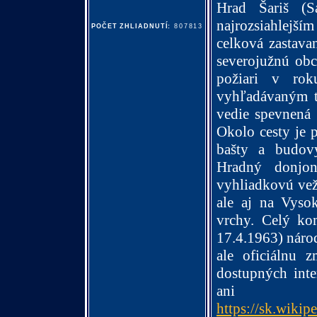
Hrad Šariš (
najrozsiahlejš
POČET ZHLIADNUTÍ:
807813
celková zastava
severojužnú obc
požiari v rok
vyhľadávaným t
vedie spevnená a
Okolo cesty je 
bašty a budov
Hradný donjo
vyhliadkovú vežu
ale aj na Vyso
vrchy. Celý ko
17.4.1963) náro
ale oficiálnu 
dostupných inte
ani n
https://sk.wi