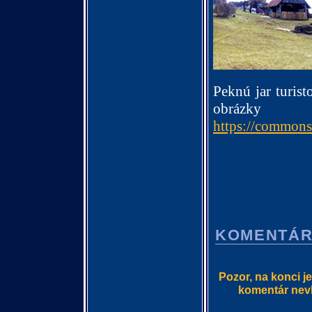
Peknú jar turis
obrázky
https://common
KOMENTÁ
Pozor, na konci j
komentár nevlo