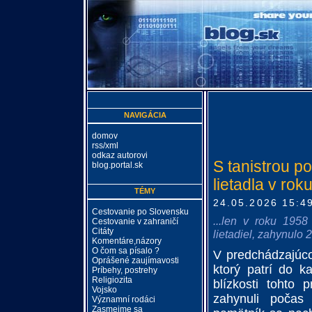
NAVIGÁCIA
domov
rss/xml
odkaz autorovi
S tanistrou p
blog.portal.sk
lietadla v rok
TÉMY
24.05.2026 15:4
Cestovanie po Slovensku
...len v roku 1958
Cestovanie v zahraničí
Citáty
lietadiel, zahynulo 
Komentáre,názory
O čom sa písalo ?
V predchádzajúco
Oprášené zaujímavosti
ktorý patrí do k
Príbehy, postrehy
Religiozita
blízkosti tohto
Vojsko
zahynuli počas 
Významní rodáci
Zasmejme sa