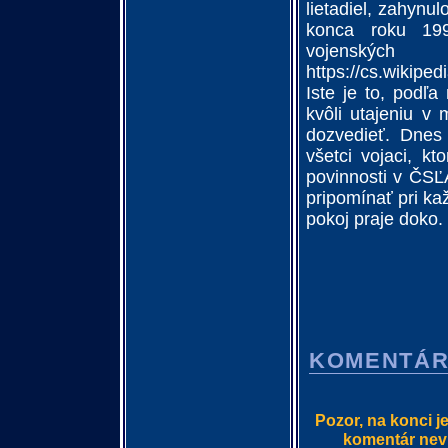
lietadiel, zahynu
konca roku 19
vojen
https://cs.wik
Iste je to, podľ
kvôli utajeniu v
dozvedieť. Dnes
všetci vojaci, kt
povinnosti v ČSĽA
pripomínať pri k
pokoj praje doko.
KOMENTÁ
Pozor, na konci j
komentár nevlo