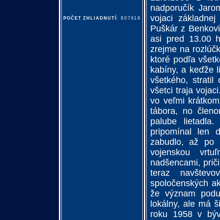
nadporučík Jaro
vojaci základnej
POČET ZHLIADNUTÍ:
807618
Puškár z Benkovie
asi pred 13.00 h
zrejme na rozlúč
ktoré podľa všetk
kabíny, a keďže l
všetkého, stratil
všetci traja voja
vo veľmi krátkom
tábora, no člen
palube lietadla.
pripomínal len 
zabudlo, až po 
vojenskou vrtu
nadšencami, priči
teraz navštev
spoločenských ak
že význam poduj
lokálny, ale má š
roku 1958 v býv