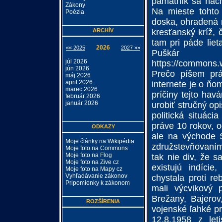
pamätník sa nach
Zákony
Na mieste tohto
Poézia
doska, ohradená 
ARCHÍV
kresťanský kríž, 
tam pri páde liet
2026
«« 2025
2027 »»
Pušká
júl 2026
https://commons
jún 2026
Prečo píšem pr
máj 2026
april 2026
internete je o ňo
marec 2026
príčiny tejto hav
február 2026
január 2026
urobiť stručný op
politická situáci
práve 10 rokov, 
ODKAZY
ale na východe S
Moje články na Wikipédia
združstevňovaním
Moje foto na Commons
Moje foto na Flog
tak nie div, že s
Moje foto na Zive cz
existujú indície
Moje foto na Mapy cz
Vyhľadávanie zákonov
chystala proti r
Pripomienky k zákonom
mali výcvikový 
Brežany, Bajero
ROZŠÍRENIA
vojenské ľahké pr
12.8.1958 z let