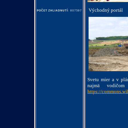
Východný portál
POČET ZHLIADNUTÍ:
807597
Svetu mier a v pl
najmä vodičom
https://commons.wi