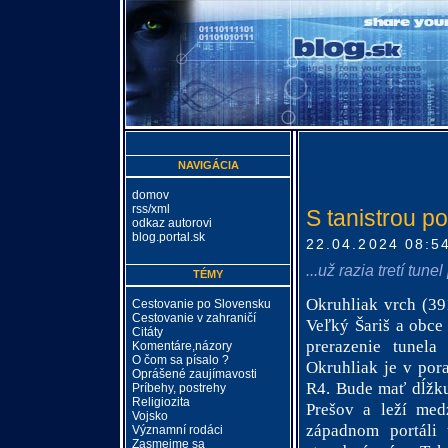
NAVIGÁCIA
domov
rss/xml
S tanistrou po
odkaz autorovi
blog.portal.sk
22.04.2024 08:5
...už razia tretí tunel
TÉMY
Okruhliak vrch (39
Cestovanie po Slovensku
Cestovanie v zahraničí
Veľký Šariš a obce
Citáty
prerazenie tunela
Komentáre,názory
O čom sa písalo ?
Okruhliak je v porad
Oprášené zaujímavosti
R4. Bude mať dĺžku
Príbehy, postrehy
Religiozita
Prešov a leží me
Vojsko
západnom portáli
Významní rodáci
Zasmejme sa