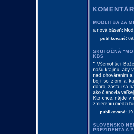
KOMENTÁ
MODLITBA ZA M
a nová báseň: Modli
publikované:
09.
SKUTOČNÁ "MOD
KBS
" Všemohúci Bože,
našu krajinu: aby v
nad ohováraním a ko
boji so zlom a ka
dobro, zastali sa 
ako členovia veľkej 
Kto chce, nájde v 
zmiereniu medzi ľu
publikované:
19.
SLOVENSKO NEM
PREZIDENTA A 