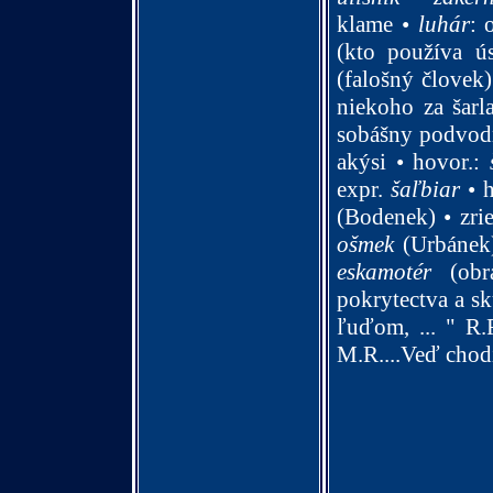
klame •
luhár
:
(kto používa 
(falošný človek
niekoho za šarl
sobášny podvod
akýsi
•
hovor.
:
expr.
šaľbiar
•
h
(Bodenek)
•
zri
ošmek
(Urbánek
eskamotér
(obra
pokrytectva a s
ľuďom, ... " R.F
M.R.
...Veď chod