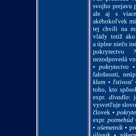
svojho prejavu 
ale aj s viac
akéhokoľvek mih
tej chvíli na m
vlády totiž ak
a úplne niečo iné
p
okrytectvo
nezodpovedá vn
•
pokrytectvo
falošnosti, neúp
klam
•
ľstivosť
toho, kto spôso
expr.
divadlo
:
vysvetľuje slovo 
človek •
pokryte
expr.
potmehúd
•
ošemetník
•
pr
úlisník
•
zákern