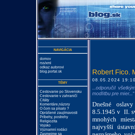
NAVIGÁCIA
domov
rss/xml
odkaz autorovi
Robert Fico. 
blog.portal.sk
08.05.2024 19:1
TÉMY
...odporučil všetk
Cestovanie po Slovensku
modlitbu pre mier...“
Cestovanie v zahraničí
Citáty
Dnešné oslav
Komentáre,názory
O čom sa písalo ?
8.5.1945 v
II. 
Oprášené zaujímavosti
Príbehy, postrehy
mnohých miesta
Religiozita
najvyšší ústavn
Vojsko
Významní rodáci
neznámeho voja
Zasmejme sa