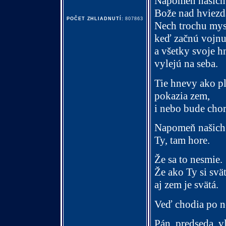
Napomeň našich 
Bože nad hviezd
POČET ZHLIADNUTÍ:
807863
Nech trochu mysl
keď začnú vojn
a všetky svoje 
vylejú na seba.
Tie hnevy ako p
pokazia zem,
i nebo bude chor
Napomeň našich
Ty, tam hore.
Že sa to nesmie.
Že ako Ty si svä
aj zem je svätá.
Veď chodia po ne
Pán predseda v