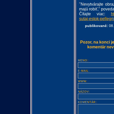
"Nevytvárajte obraz
majú robiť," poveda
Čítajte viac:
h
sutaj-estok-pellegri
publikované:
08.
Pozor, na konci j
komentár nevlo
MENO:
E-MAIL:
WWW:
NÁZOV:
KOMENTÁR: