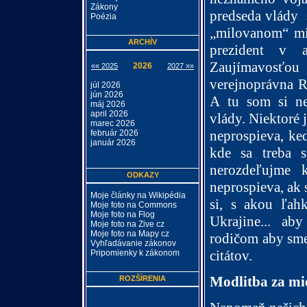
Zákony
predseda vlády
Poézia
„milovanom“ m
ARCHÍV
prezident v 
Zaujímavosťo
2026
«« 2025
2027 »»
verejnoprávna R
júl 2026
jún 2026
A tu som si ne
máj 2026
april 2026
vlády. Niektoré 
marec 2026
neprospieva, ke
február 2026
január 2026
kde sa treba s
nerozdeľujme k
ODKAZY
neprospieva, ak 
Moje články na Wikipédia
si, s akou ľah
Moje foto na Commons
Moje foto na Flog
Ukrajine... a
Moje foto na Zive cz
Moje foto na Mapy cz
rodičom aby sme 
Vyhľadávanie zákonov
citátov.
Pripomienky k zákonom
Modlitba za mi
ROZŠÍRENIA