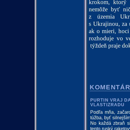
krokom, ktorý 
nemôže byť nič
z územia Ukra
s Ukrajinou, za 
ak o mieri, hoci
rozhoduje vo v
týždeň praje do
KOMENTÁ
PURTIN VRAJ D
VLASTIZRADU
Podľa mňa, začaro
túžba, byť silnejší
No každá zbraň si
tento ruský raketo