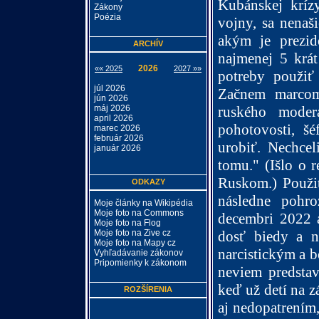
Kubánskej krízy
Zákony
Poézia
vojny, sa nenaš
akým je prezid
ARCHÍV
najmenej 5 krát
2026
«« 2025
2027 »»
potreby použiť 
júl 2026
Začnem marco
jún 2026
máj 2026
ruského moder
april 2026
pohotovosti, š
marec 2026
február 2026
urobiť. Nechcel
január 2026
tomu."
(Išlo o 
Ruskom.) Použit
ODKAZY
následne pohro
Moje články na Wikipédia
Moje foto na Commons
decembri 2022 
Moje foto na Flog
Moje foto na Zive cz
dosť biedy a ne
Moje foto na Mapy cz
narcistickým a 
Vyhľadávanie zákonov
Pripomienky k zákonom
neviem predstav
keď už detí na z
ROZŠÍRENIA
aj nedopatrením