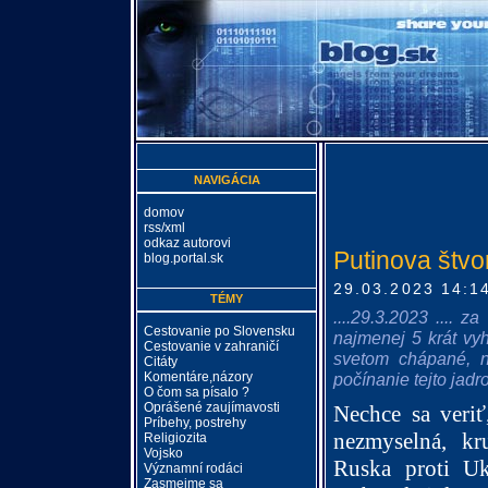
NAVIGÁCIA
domov
rss/xml
odkaz autorovi
Putinova štvo
blog.portal.sk
29.03.2023 14:1
TÉMY
....29.3.2023 .... 
Cestovanie po Slovensku
najmenej 5 krát vy
Cestovanie v zahraničí
svetom chápané, n
Citáty
Komentáre,názory
počínanie tejto jadro
O čom sa písalo ?
Oprášené zaujímavosti
Nechce sa veriť
Príbehy, postrehy
nezmyselná, kr
Religiozita
Vojsko
Ruska proti Uk
Významní rodáci
Zasmejme sa