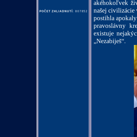
akéhokoľvek živ
našej civilizáci
POČET ZHLIADNUTÍ:
807852
postihla apokaly
pravoslávny kr
existuje nejaký
„Nezabiješ“.