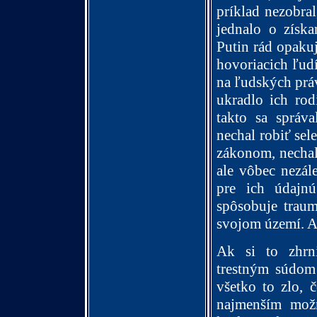
príklad nezobra
jednalo o získ
Putin rád opakuj
hovoriacich ľudí
na ľudských práv
ukradlo ich rod
takto sa správ
nechal robiť sel
zákonom, nechal
ale vôbec nezále
pre ich údajn
spôsobuje traum
svojom území. Ak
Ak si to zhrn
trestným súdom
všetko to zlo, 
najmenším mož