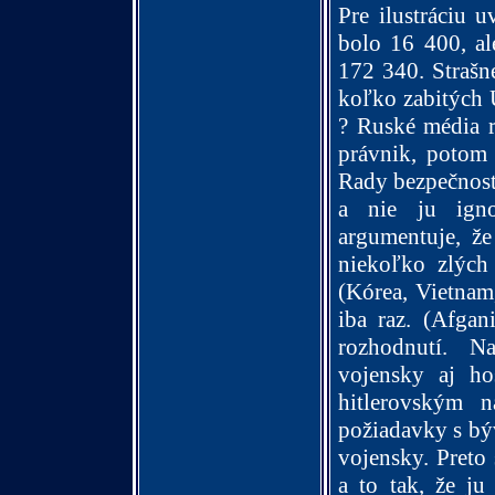
Pre ilustráciu u
bolo 16 400, al
172 340. Strašné
koľko zabitých 
? Ruské média r
právnik, potom 
Rady bezpečnost
a nie ju igno
argumentuje, ž
niekoľko zlých 
(Kórea, Vietnam
iba raz. (Afga
rozhodnutí. N
vojensky aj ho
hitlerovským n
požiadavky s bý
vojensky. Preto 
a to tak, že ju