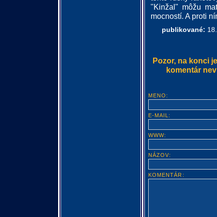
"Kinžal" môžu mať
mocností. A proti n
publikované:
18.
Pozor, na konci j
komentár nevlo
MENO:
E-MAIL:
WWW:
NÁZOV:
KOMENTÁR: