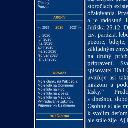
Zákony
storočiach exist
Poézia
očakávania. Prv
ARCHÍV
a je radostné, 
Ježiška 25.12. 
2026
«« 2025
2027 »»
tzv. parúzia, leb
júl 2026
jún 2026
pozore, bdejte,
máj 2026
základným zmysl
april 2026
marec 2026
na druhý prích
február 2026
január 2026
pripravení. 
spisovateľ Hall
ODKAZY
uvažuje asi takt
Moje články na Wikipédia
mrazom a podob
Moje foto na Commons
Moje foto na Flog
lásky.“
Pred
Moje foto na Zive cz
s dnešnou dobou
Moje foto na Mapy cz
Vyhľadávanie zákonov
Osobne si ale m
Pripomienky k zákonom
k svojim deťom 
ROZŠÍRENIA
ale stále žije. A