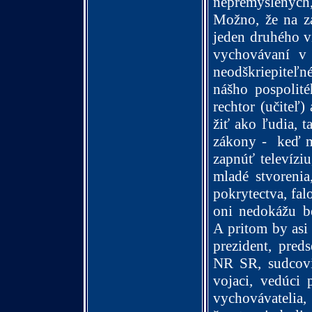
nepremyslenýc
Možno, že na zač
jeden druhého v
vychovávaní v
neodškriepiteľn
nášho pospolité
rechtor (učiteľ)
žiť ako ľudia, t
zákony -
keď m
zapnúť televíziu
mladé stvorenia,
pokrytectva, fal
oni nedokážu be
A pritom by asi 
prezident, pred
NR SR, sudcovia,
vojaci, vedúci p
vychovávatelia