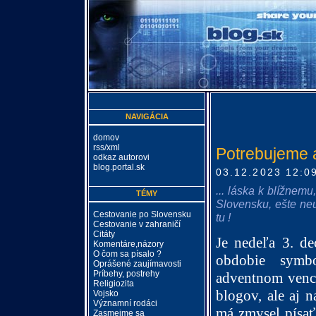
NAVIGÁCIA
domov
rss/xml
Potrebujeme a
odkaz autorovi
blog.portal.sk
03.12.2023 12:0
... láska k blížnem
TÉMY
Slovensku, ešte neu
Cestovanie po Slovensku
tu !
Cestovanie v zahraničí
Citáty
Je nedeľa 3. de
Komentáre,názory
O čom sa písalo ?
obdobie symb
Oprášené zaujímavosti
Príbehy, postrehy
adventnom venci
Religiozita
blogov, ale aj 
Vojsko
Významní rodáci
má zmysel písať
Zasmejme sa