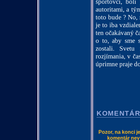
športovci, bol
autoritami, a tý
toto bude ? No,
je to iba vzdiale
ten očakávaný č
o to, aby sme 
zostali. Svetu
rozjímania, v č
úprimne praje d
KOMENTÁ
Pozor, na konci j
komentár nevlo