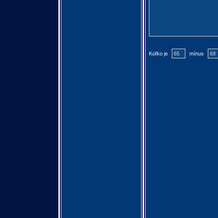
Koľko je
mínus