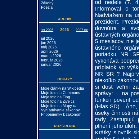
od nedele (7. 4
Zákony
Poézia
Informoval o to
Nadviažem na úst
ARCHÍV
prezident. Prezi
dovnútra a svo
2026
«« 2025
2027 »»
ústavných orgáno
júl 2026
5 mesiacov, nie 
jún 2026
ústavného orgá
máj 2026
april 2026
poriadku NR SR
marec 2026
vykonáva podpre
február 2026
január 2026
príplatok vo výš
NR SR ? Najprv 
ODKAZY
niekoľko zákonov
si dosť veľmi za
Moje články na Wikipédia
správy: ... na p
Moje foto na Commons
Moje foto na Flog
funkcii poveril 
Moje foto na Zive cz
(Hlas-SD)... Áno,
Moje foto na Mapy cz
Vyhľadávanie zákonov
úseky činnosti n
Pripomienky k zákonom
rady. Zastupujú
plnení jeho úloh,
ROZŠÍRENIA
Krátky slovník s