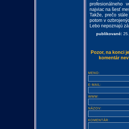
profesionálneho 
najviac na šesť me
Takže, prečo stál
potom v ozbrojených
Lebo nepoznajú zá
publikované:
25.
Pozor, na konci j
komentár nevlo
MENO:
E-MAIL:
WWW:
NÁZOV:
KOMENTÁR: