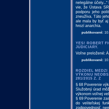
nelegálne účely...“
vie, že Ústava SR
podporu jeho poli
zneužíva. Táto jeh
ale mala by byť a
hrozí anarchia.
publikované:
10.
YES! ROBERT FI
JUDICIARY.
Voľne preložené: Án
publikované:
10.
ROZDIEL MEDZI
VÝKONU NEOBSA
281/2015 Z. Z
§ 68 Poverenie výk
Služobný úrad môže
výkonom voľnej veli
§ 69 Poverenie zas
do veliteľskej fu
zodpovednosť, nemô