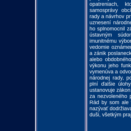
opatreniach, k
samosprávy obcí
rady a návrhov pr
uznesení národne
ho splnomocnil z
ústavným súdo
imunitnému výbor
vedomie oznámeni
a zánik poslanec
alebo obdobného
výkonu jeho fun
vymenúva a odvol
národnej rady, p
plní ďalšie úloh
ustanovuje zákon.
za nezvoleného 
Rád by som ale v
nazývať dodržiav
duši, všetkým pra