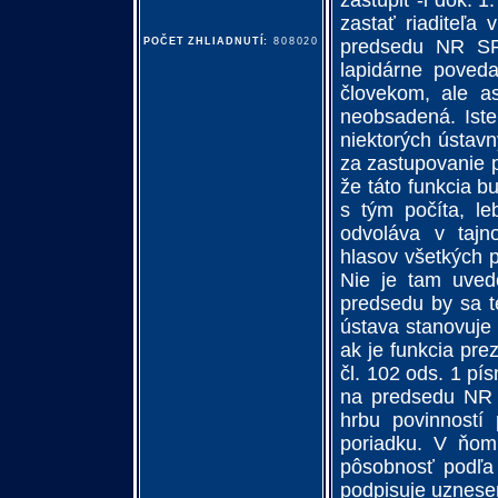
zastúpiť -i dok. 1
zastať riaditeľa
POČET ZHLIADNUTÍ:
808020
predsedu NR SR
lapidárne poved
človekom, ale a
neobsadená. Iste
niektorých ústavn
za zastupovanie 
že táto funkcia b
s tým počíta, l
odvoláva v taj
hlasov všetkých 
Nie je tam uved
predsedu by sa 
ústava stanovuje
ak je funkcia pr
čl. 102 ods. 1 pís
na predsedu NR S
hrbu povinností
poriadku. V ňom
pôsobnosť podľa
podpisuje uznese