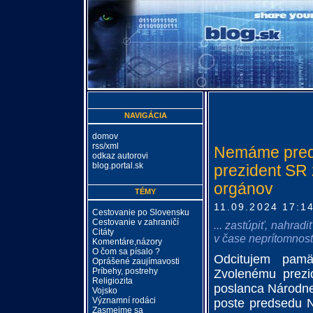
NAVIGÁCIA
domov
rss/xml
Nemáme pred
odkaz autorovi
blog.portal.sk
prezident SR
orgánov
TÉMY
11.09.2024 17:1
Cestovanie po Slovensku
Cestovanie v zahraničí
... zastúpiť, nahradi
Citáty
v čase neprítomnosti
Komentáre,názory
O čom sa písalo ?
Odcitujem pamä
Oprášené zaujímavosti
Príbehy, postrehy
Zvolenému prezid
Religiozita
poslanca Národne
Vojsko
Významní rodáci
poste predsedu N
Zasmejme sa