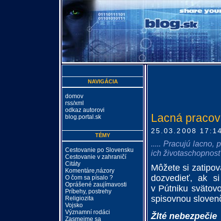
NAVIGÁCIA
domov
rss/xml
odkaz autorovi
Lacná pracov
blog.portal.sk
25.03.2008 17:1
TÉMY
..... Pracujú lacno,
Cestovanie po Slovensku
ich životaschopnosť
Cestovanie v zahraničí
Citáty
Môžete si zatipov
Komentáre,názory
dozvedieť, ak s
O čom sa písalo ?
Oprášené zaujímavosti
v Pútniku svätovo
Príbehy, postrehy
spisovnou sloven
Religiozita
Vojsko
Významní rodáci
Žlté nebezpečie
Zasmejme sa