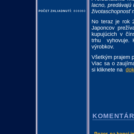
lacno, predávajú 
životaschopnosť 
POČET ZHLIADNUTÍ:
808060
No teraz je rok 
Japoncov prežív
kupujúcich v čí
trhu
vyhovuje. 
výrobkov.
Všetkým prajem 
Viac sa o zaujím
si kliknete na
dok
KOMENTÁ
Pozor, na konci j