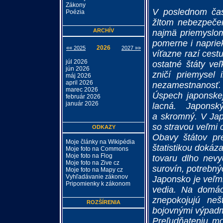
Zákony
V poslednom čas
Poézia
žltom nebezpečen
ARCHÍV
najmä priemyslom
pomerne i napriek
2026
«« 2025
2027 »»
víťazne razí cest
júl 2026
ostatné štáty ve
jún 2026
zničí priemysel 
máj 2026
april 2026
nezamestnanosť.
marec 2026
Úspech japonskej
február 2026
január 2026
lacná. Japonsk
a skromný. V Jap
so stravou veľmi 
ODKAZY
Obavy štátov pr
Moje články na Wikipédia
štatistikou dokáz
Moje foto na Commons
Moje foto na Flog
tovaru dlho nevy
Moje foto na Zive cz
surovín, potrebný
Moje foto na Mapy cz
Vyhľadávanie zákonov
Japonsko je veľmi
Pripomienky k zákonom
vedia. Na domáce
znepokojujú neš
ROZŠÍRENIA
bojovnými výpadmi
Preľudňateniu mo