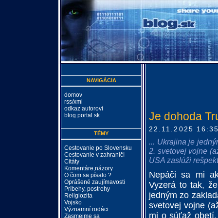
NAVIGÁCIA
domov
rss/xml
odkaz autorovi
Je dohoda Tr
blog.portal.sk
22.11.2025 16:3
TÉMY
... Ukrajina je jedn
Cestovanie po Slovensku
2. svetovej vojne (a
Cestovanie v zahraničí
USA zaslúži rešpekt 
Citáty
Komentáre,názory
Nepáči sa mi ak
O čom sa písalo ?
Oprášené zaujímavosti
Vyzerá to tak, že
Príbehy, postrehy
jedným zo zaklada
Religiozita
Vojsko
svetovej vojne (a
Významní rodáci
mi o súťaž obetí,
Zasmejme sa