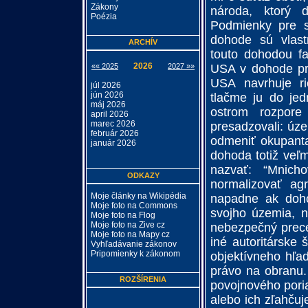
Zákony
národa, ktorý d
Poézia
Podmienky pre s
dohode sú vlas
ARCHÍV
touto dohodou fa
2026
«« 2025
2027 »»
USA v dohode pre
USA navrhuje ri
júl 2026
jún 2026
tlačme ju do jed
máj 2026
ostrom rozpore
april 2026
marec 2026
presadzovali: úze
február 2026
odmeniť okupanta,
január 2026
dohoda totiž veľ
nazvať: “Mnic
ODKAZY
normalizovať ag
Moje články na Wikipédia
napadne ak doho
Moje foto na Commons
svojho územia, 
Moje foto na Flog
Moje foto na Zive cz
nebezpečný prece
Moje foto na Mapy cz
iné autoritárske 
Vyhľadávanie zákonov
Pripomienky k zákonom
objektívneho hľa
právo na obranu.
ROZŠÍRENIA
povojnového poria
alebo ich zľahčuj