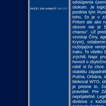
odstúpenia územi
útokom. Je logic
POČET ZHLIADNUTÍ:
807717
posilnia tým Rusk
toho, čo je v z
Pritom ale ako n
obzore nie je ž
chaosu“. Už pred
vzostup Číny, ag
Krym), oslabenie
rozbíjajúce vere
Iraku. To všetko 
zrýchlil. Napr. 
hovoril o zbytočn
robiť si čo chce.
stabilitu západn
Putina, Orbána, 
blokoval WTO, út
je presne to, čo
pravidiel. Pre Z
neprijateľné. Leg
doslova v každ