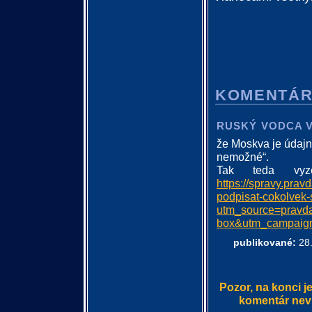
KOMENTÁ
RUSKÝ VODCA VL
že Moskva je údajn
nemožné“.
Tak teda vyze
https://spravy.pra
podpisat-cokolvek-
utm_source=prav
box&utm_campaig
publikované:
28.
Pozor, na konci j
komentár nevlo