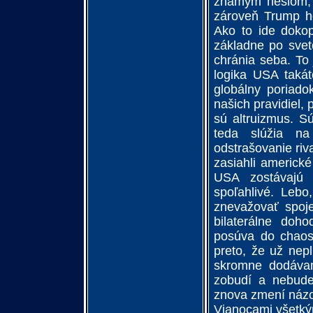
známym heslom, ž
zároveň Trump ho
Ako to ide doko
základne po svete
chránia seba. To 
logika USA taká
globálny poriado
našich pravidiel,
sú altruizmus. S
teda slúžia na
odstrašovanie riv
zasiahli americké
USA zostávajú 
spoľahlivé. Lebo
znevažovať spoje
bilaterálne doho
posúva do chaos
preto, že už nepl
skromne dodávam
zobudí a nebude 
znova zmení názor
Vianocami všetký