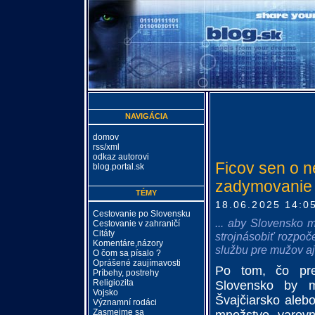
NAVIGÁCIA
domov
rss/xml
odkaz autorovi
Ficov sen o n
blog.portal.sk
zadymovanie p
TÉMY
18.06.2025 14:0
Cestovanie po Slovensku
... aby Slovensko 
Cestovanie v zahraničí
Citáty
strojnásobiť rozpoč
Komentáre,názory
službu pre mužov aj 
O čom sa písalo ?
Oprášené zaujímavosti
Po tom, čo pre
Príbehy, postrehy
Religiozita
Slovensko by mo
Vojsko
Švajčiarsko aleb
Významní rodáci
Zasmejme sa