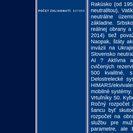
Rakúsko (od 1955
neutralitou), Vat
POČET ZHLIADNUTÍ:
807656
neutrálne územi
základne. Srbsko
reálnej obrany a 
2014) tiež považ
Naopak, štáty ak
invázii na Ukra
Slovensko neutra
AI ? Aktívna a
cvičených rezerv
500 kvalitné, 
Delostrelecké s
HIMARS/ekvivalen
mobilné systémy. 
Vrtuľníky 50. Kyb
Ročný rozpočet 
šancu byť skutoč
rozpočet na obr
službu pre muž
parametre, ale b