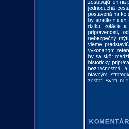
zostávajú len na p
jednoduchá cesta
postavená na kole
by stratilo niele
riziku izolácie 
pripravenosti, 
nebezpečný mýtu
vieme predstavi
vykonanom refere
by sa skôr medzi
historicky pripra
bezpečnostná a
hlavným strateg
zostať. Svetu mie
KOMENTÁ