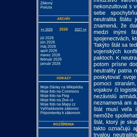
množstvo varovn
Zákony
nekonzultoval s 
Poézia
sebe spochybňu
neutralita štátu
ARCHÍV
znamená, že dan
2026
«« 2025
2027 »»
medzi inými št
spojenectvách, kt
júl 2026
jún 2026
Takýto štát sa te
máj 2026
vojenských konfl
april 2026
marec 2026
paktoch. K neutr
február 2026
potom prísne dod
január 2026
neutrality patria
poskytovať svoj
ODKAZY
pomoci stranám,
Moje články na Wikipédia
vojakov či logist
Moje foto na Commons
nezávislú armádu
Moje foto na Flog
Moje foto na Zive cz
neznamená ani au
Moje foto na Mapy cz
štát musí veľa i
Vyhľadávanie zákonov
Pripomienky k zákonom
nemôže spoliehať
štát, ktorý je sk
ROZŠÍRENIA
takto označujú a
trvalou neutrali