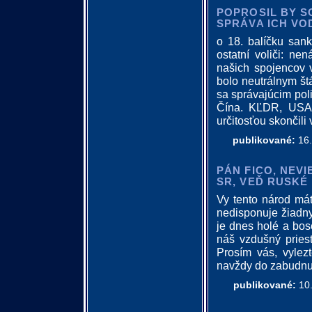
POPROSIL BY SO
SPRÁVA ICH VO
o 18. balíčku sank
ostatní voliči: ne
našich spojencov 
bolo neutrálnym štá
sa správajúcim poli
Čína. KĽDR, USA. 
určitosťou skončili 
publikované:
16.
PÁN FICO, NEV
SR, VEĎ RUSKÉ
Vy tento národ má
nedisponuje žiadn
je dnes holé a bos
náš vzdušný priest
Prosím vás, vylezt
navždy do zabudnu
publikované:
10.