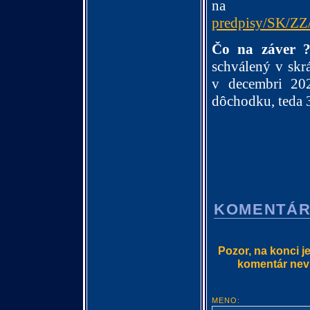
na
predpisy/SK/ZZ
Čo na záver
schválený v skr
v decembri 2
dôchodku, teda 
KOMENTÁ
Pozor, na konci j
komentár nevlo
MENO: