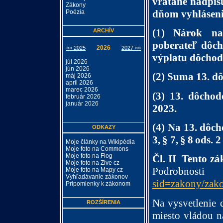
vrátane nadpis
Zákony
dňom vyhlásen
Poézia
(1) Nárok
na
ARCHÍV
poberateľ
dôch
2026
«« 2025
2027 »»
výplatu dôchod
júl 2026
jún 2026
(2) Suma 13. dô
máj 2026
april 2026
marec 2026
(3) 13. dôcho
február 2026
január 2026
2023.
(4) Na
13.
dôch
ODKAZY
3,
§
7,
§
8
ods.
2
Moje články na Wikipédia
Moje foto na Commons
Moje foto na Flog
Čl. II Tento z
Moje foto na Zive cz
Podrobnosti
Moje foto na Mapy cz
Vyhľadávanie zákonov
sid=zakony/za
Pripomienky k zákonom
Na vysvetlenie
ROZŠÍRENIA
miesto vládou n