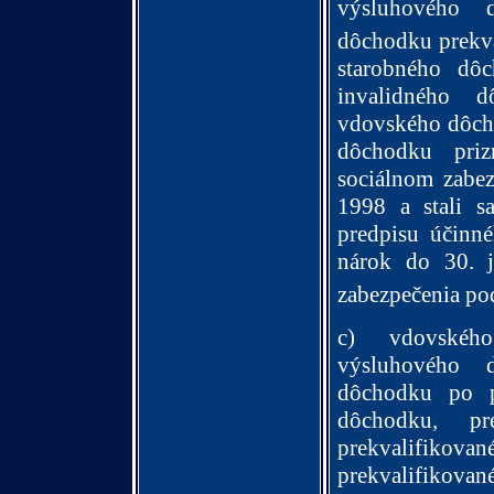
výsluhového 
dôchodku prekva
starobného dôc
invalidného 
vdovského dôch
dôchodku pri
sociálnom zabez
1998 a stali s
predpisu účinn
nárok do 30. 
zabezpečenia po
c) vdovskéh
výsluhového 
dôchodku po po
dôchodku, pre
prekvalifikovan
prekvalifikovan