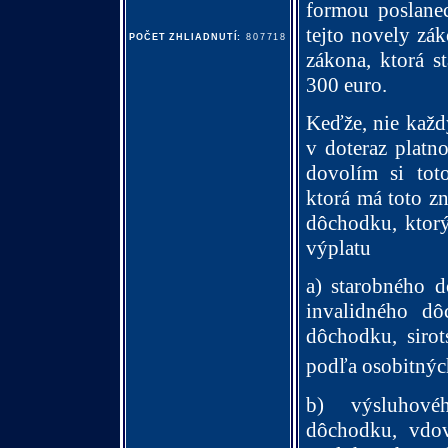
formou poslane
tejto novely zák
POČET ZHLIADNUTÍ:
807718
zákona, ktorá s
300 euro.
Keďže, nie každ
v doteraz platn
dovolím si tot
ktorá má toto zn
dôchodku, ktor
výplatu
a) starobného 
invalidného d
dôchodku, siro
podľa osobitnýc
b) výsluhové
dôchodku, vdo