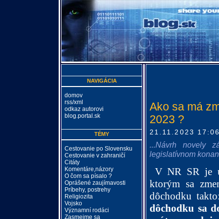
NAVIGÁCIA
domov
rss/xml
Ako sa má zme
odkaz autorovi
blog.portal.sk
2023 ?
21.11.2023 17:0
TÉMY
...Návrh novely
Cestovanie po Slovensku
legislatívnom konaní
Cestovanie v zahraničí
Citáty
V NR SR je u
Komentáre,názory
O čom sa písalo ?
ktorým sa zmen
Oprášené zaujímavosti
Príbehy, postrehy
dôchodku takt
Religiozita
Vojsko
dôchodku
sa d
Významní rodáci
Zasmejme sa