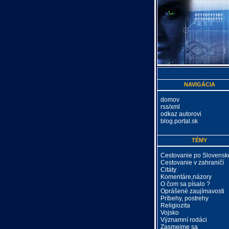
NAVIGÁCIA
domov
rss/xml
odkaz autorovi
blog.portal.sk
TÉMY
Cestovanie po Slovensk
Cestovanie v zahraničí
Citáty
Komentáre,názory
O čom sa písalo ?
Oprášené zaujímavosti
Príbehy, postrehy
Religiozita
Vojsko
Významní rodáci
Zasmejme sa