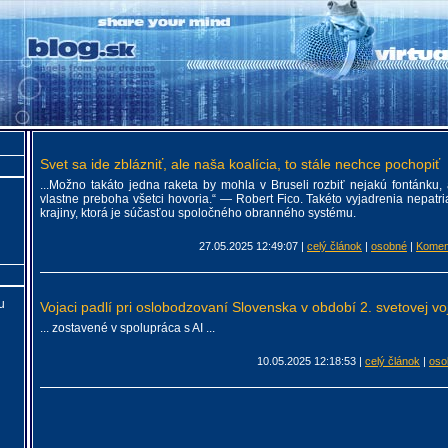
Svet sa ide zblázniť, ale naša koalícia, to stále nechce pochopiť
...Možno takáto jedna raketa by mohla v Bruseli rozbiť nejakú fontánku,
vlastne preboha všetci hovoria.“ — Robert Fico. Takéto vyjadrenia nepatr
krajiny, ktorá je súčasťou spoločného obranného systému.
27.05.2025 12:49:07
|
celý článok
|
osobné
|
Komen
u
Vojaci padlí pri oslobodzovaní Slovenska v období 2. svetovej vo
... zostavené v spolupráca s AI ...
10.05.2025 12:18:53
|
celý článok
|
oso