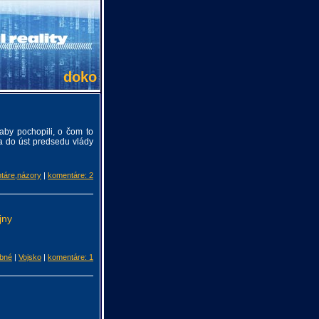
doko
 aby pochopili, o čom to
ia do úst predsedu vlády
táre,názory
|
komentáre: 2
jny
bné
|
Vojsko
|
komentáre: 1