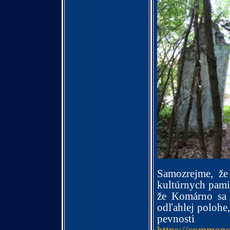
Samozrejme, že
kultúrnych pami
že Komárno sa o
odľahlej polohe,
pevnost
https://common