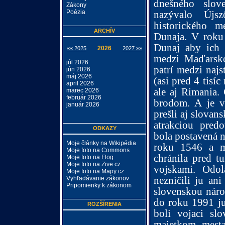
dnešného slo
Zákony
nazývalo Újs
Poézia
historického 
ARCHÍV
Dunaja. V roku 
Dunaj aby ich 
2026
«« 2025
2027 »»
medzi Maďarsk
júl 2026
patrí medzi najs
jún 2026
máj 2026
(asi pred 4 tisí
april 2026
ale aj Rimania.
marec 2026
február 2026
brodom. A je v
január 2026
prešli aj slovan
atrakciou pred
ODKAZY
bola postavená n
Moje články na Wikipédia
roku 1546 a m
Moje foto na Commons
chránila pred t
Moje foto na Flog
Moje foto na Zive cz
vojskami. Odol
Moje foto na Mapy cz
nezničili ju ani
Vyhľadávanie zákonov
Pripomienky k zákonom
slovenskou nár
do roku 1991 ju
ROZŠÍRENIA
boli vojaci sl
majetkom mesta