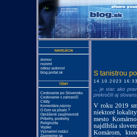
NAVIGÁCIA
domov
rss/xml
odkaz autorovi
S tanistrou 
blog.portal.sk
14.10.2023 16:3
TÉMY
... je viac ako p
Cestovanie po Slovensku
prekročili aj slovans
Cestovanie v zahraničí
Citáty
V roku 2019 sme
Komentáre,názory
O čom sa písalo ?
niektoré lokali
Oprášené zaujímavosti
mesto Komárno.
Príbehy, postrehy
Religiozita
najdlhšia slovens
Vojsko
Komárom, ktor
Významní rodáci
Zasmejme sa