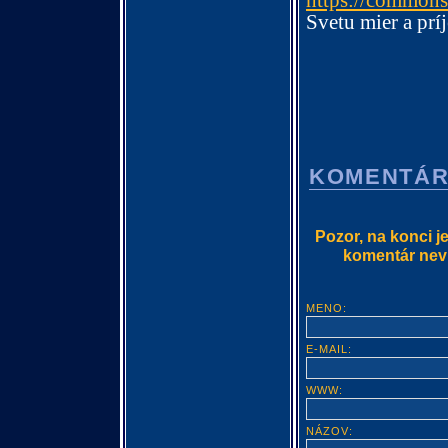
Svetu mier a prí
KOMENTÁ
Pozor, na konci j
komentár nevlo
MENO:
E-MAIL:
WWW:
NÁZOV: