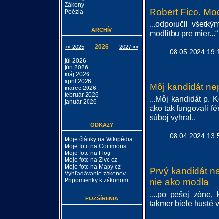
Zákony
Robert Fico. Mod
Poézia
...odporučil všetk
ARCHÍV
modlitbu pre mier...“
2026
«« 2025
2027 »»
08.05.2024 19:
júl 2026
jún 2026
máj 2026
april 2026
Môj kandidát nep
marec 2026
február 2026
...Môj kandidát p. 
január 2026
ako tak fungovali f
súboj vyhral..
ODKAZY
08.04.2024 13:
Moje články na Wikipédia
Moje foto na Commons
Moje foto na Flog
Moje foto na Zive cz
Moje foto na Mapy cz
Prvý kandidát n
Vyhľadávanie zákonov
Pripomienky k zákonom
nie ako modla
....po pešej zóne,
ROZŠÍRENIA
takmer biele husté v