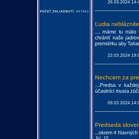
26.03.2024 14:
POČET ZHLIADNUTÍ:
807843
Ľudia nebláznite
.... máme tu málo
chrániť naše jadrov
premiérku aby Talia
22.03.2024 19:
Nechcem za pre
....Predsa v každe
účastníci musia zúčas
09.03.2024 14:
Predseda slovens
...okrem 4 hlavných
JV, JZ. ...