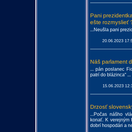
Pani prezidentk
ešte rozmyslieť 
...Neušla pani prezi
20.06.2023 17:
Náš parlament dn
... pán poslanec Fi
patrí do blázinca“ ...
15.06.2023 12:
Drzosť slovenský
...Počas nášho vl
konať. K verejným 
dobrí hospodári a n