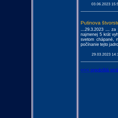
03.06.2023 15:
Putinova štvors
....29.3.2023 .... 
najmenej 5 krát vy
svetom chápané, n
počínanie tejto jadro
29.03.2023 14:
<<< predošlá str