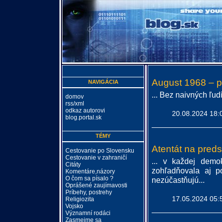
August 1968 – prí
NAVIGÁCIA
... Bez naivných ľud
domov
rss/xml
odkaz autorovi
20.08.2024 18:
blog.portal.sk
TÉMY
Atentát na pred
Cestovanie po Slovensku
Cestovanie v zahraničí
... v každej demok
Citáty
zohľadňovala aj po
Komentáre,názory
O čom sa písalo ?
nezúčastňujú...
Oprášené zaujímavosti
Príbehy, postrehy
17.05.2024 05:
Religiozita
Vojsko
Významní rodáci
Zasmejme sa