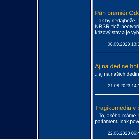
Pán premiér Ód
.. ak by nedajbože,
NRSR tiež neotvori
krízový stav a je vy
08.09.2023 13:
Aj na dedine bo
...aj na našich dedi
21.08.2023 14:
Tragikomédia v p
...To, akého máme
parlament. Inak pov
22.06.2023 06: